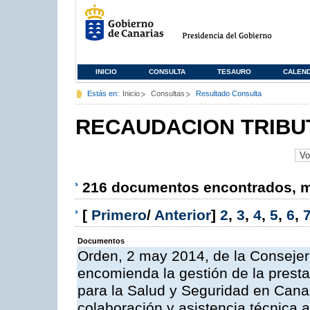
INICIO
CONSULTA
TESAURO
CALEN
Estás en:
Inicio
Consultas
Resultado Consulta
RECAUDACION TRIBU
216 documentos encontrados, mo
[
Primero
/
Anterior
]
2
,
3
,
4
,
5
,
6
,
Documentos
Orden, 2 may 2014, de la Consejer
encomienda la gestión de la presta
para la Salud y Seguridad en Canar
colaboración y asistencia técnica a