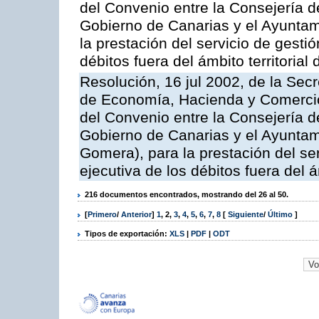
del Convenio entre la Consejería 
Gobierno de Canarias y el Ayuntam
la prestación del servicio de gestió
débitos fuera del ámbito territoria
Resolución, 16 jul 2002, de la Sec
de Economía, Hacienda y Comercio,
del Convenio entre la Consejería 
Gobierno de Canarias y el Ayuntam
Gomera), para la prestación del ser
ejecutiva de los débitos fuera del 
216 documentos encontrados, mostrando del 26 al 50.
[
Primero
/
Anterior
]
1
,
2
,
3
,
4
,
5
,
6
,
7
,
8
[
Siguiente
/
Último
]
Tipos de exportación:
XLS
|
PDF
|
ODT