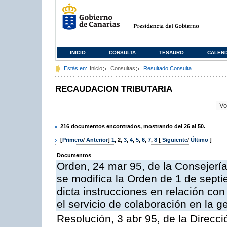
INICIO
CONSULTA
TESAURO
CALEN
Estás en:
Inicio
Consultas
Resultado Consulta
RECAUDACION TRIBUTARIA
216 documentos encontrados, mostrando del 26 al 50.
[
Primero
/
Anterior
]
1
,
2
,
3
,
4
,
5
,
6
,
7
,
8
[
Siguiente
/
Último
]
Documentos
Orden, 24 mar 95, de la Consejerí
se modifica la Orden de 1 de sept
dicta instrucciones en relación co
el servicio de colaboración en la g
Resolución, 3 abr 95, de la Direcci