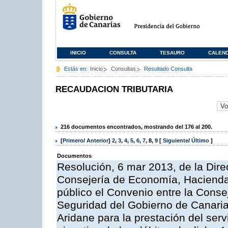
INICIO
CONSULTA
TESAURO
CALEN
Estás en:
Inicio
Consultas
Resultado Consulta
RECAUDACION TRIBUTARIA
216 documentos encontrados, mostrando del 176 al 200.
[
Primero
/
Anterior
]
2
,
3
,
4
,
5
,
6
,
7
,
8
,
9
[
Siguiente
/
Último
]
Documentos
Resolución, 6 mar 2013, de la Dire
Consejería de Economía, Hacienda 
público el Convenio entre la Cons
Seguridad del Gobierno de Canaria
Aridane para la prestación del serv