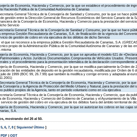
ejería de Economía, Hacienda y Comercio, por la que se establece el procedimiento de ing
 la Hacienda Publica de la Comunidad Autónoma de Canarias
 Secretaria General Técnica de la Consejería de Sanidad y Consumo, por la que se hace públ
de gestión entre la Dirección General de Recursos Económicos del Servicio Canario de la Sa
inanciera de la Consejería de Economía, Hacienda y Comercio para la prestación del servici
dicho Servicio
Secretaría General Técnica de la Consejería de Sanidad y Consumo, por la que se hace públi
la empresa Gestión Recaudatoria de Canarias, S.A. de finalización de la vigencia del Conven
rvicio de gestión de cobro en vía ejecutiva de los débitos de dicho Servicio
 el que se reconoce a la empresa pública Gestión Recaudatoria de Canarias, S.A. (GRECASA
écnico propio de la Administración Pública de la Comunidad Autónoma de Canarias y de las en
la misma
ejería de Economía, Hacienda y Comercio, por la que se aprueba el modelo 621 de «Declarac
Patrimoniales y Actos Jurídicos Documentados.Compraventa de Vehículos Usados. Present
rales y el procedimiento para la presentación telemática de la declaración correspondiente 
jería de Economía, Hacienda y Comercio, por la que se modifica parcialmente la Orden de
ración de las entidades de deposito en la gestión recaudatoria, modificada por Orden de 6 
 julio de 1999 (BOC 99, 26.7.99) que también la modifica y corrige errores y adaptada al eu
11.2001)
 Secretaria General Técnica de la Consejería de Economía, Hacienda y Comercio, por la que s
la Consejería y la Agencia de Protección del Medio Urbano y Natural, para la prestación del s
o publico propios de la Agencia, tanto en periodo voluntario como en vía ejecutiva
Secretaría General Técnica de la Consejería de Economía, Hacienda y Comercio, que da publi
ía de Economía, Hacienda y Comercio del Gobierno de Canarias y el Ayuntamiento de la Vill
servicio de gestión del cobro en vía ejecutiva de los débitos fuera del ámbito territorial de d
jería de Economía, Hacienda y Comercio, por la que se autorizan los cobros en las cajas si
arias, S.A.
, mostrando del 26 al 50.
,
5
,
6
,
7
,
8
[
Siguiente
/
Último
]
|
PDF
|
ODT