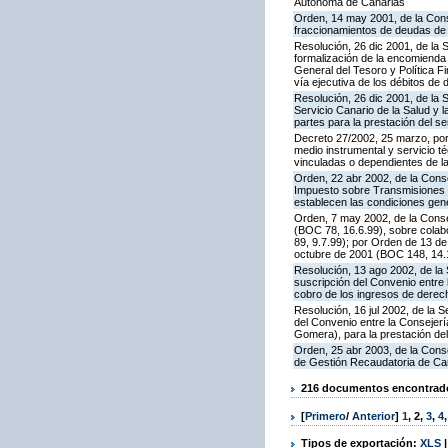
Autónoma de Canarias
Orden, 14 may 2001, de la Cons
fraccionamientos de deudas de
Resolución, 26 dic 2001, de la
formalización de la encomienda 
General del Tesoro y Política F
vía ejecutiva de los débitos de 
Resolución, 26 dic 2001, de la 
Servicio Canario de la Salud y 
partes para la prestación del se
Decreto 27/2002, 25 marzo, por
medio instrumental y servicio t
vinculadas o dependientes de 
Orden, 22 abr 2002, de la Cons
Impuesto sobre Transmisiones 
establecen las condiciones gene
Orden, 7 may 2002, de la Conse
(BOC 78, 16.6.99), sobre colabo
89, 9.7.99); por Orden de 13 de
octubre de 2001 (BOC 148, 14.
Resolución, 13 ago 2002, de la
suscripción del Convenio entre 
cobro de los ingresos de derech
Resolución, 16 jul 2002, de la 
del Convenio entre la Consejer
Gomera), para la prestación del 
Orden, 25 abr 2003, de la Conse
de Gestión Recaudatoria de Can
216 documentos encontrados
[
Primero
/
Anterior
]
1
,
2
,
3
,
4
Tipos de exportación:
XLS