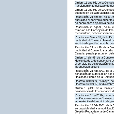
Orden, 11 ene 96, de la Consej
fraccionamiento del pago de deu
Orden, 11 ene 96, de la Conseje
suspension del acto administrat
Resolución, 21 ene 98, de la Di
publicidad al convenio suscrito
de cobro en vía ejecutiva de l
Resolución, 29 ago 96, de la S
remisión a la Consejería de Pres
recaudatoria, deben insertarse e
Resolución, 9 mar 99, de la Dir
publicidad al Convenio firmado 
servicio de gestión del cobro en
Resolución, 21 oct 98, de la Di
publicidad al Convenio suscrit
Canaria, para la prestación del 
Orden, 14 dic 98, de la Consej
Hacienda de 1 de septiembre de 
el servicio de colaboración en 
introduccion al euro
Resolución, 21 feb 2001, de la
concesión de autorización a la 
Hacienda Publica de la Comuni
Decreto 101/1999, 25 mayo, de 
Decreto 338/1995, 12 diciembre
Orden, 13 jul 99, de la Consej
colaboración de las entidades d
Resolución, 16 jul 2002, de la 
del Convenio entre la Consejer
la prestación del servicio de ge
Resolución, 14 feb 2001, de la 
se da publicidad a la modificac
Gestión Recaudatoria de Canaria