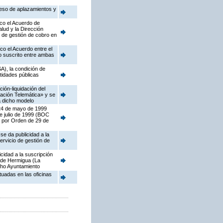
reso de aplazamientos y
ico el Acuerdo de
lud y la Dirección
o de gestión de cobro en
co el Acuerdo entre el
io suscrito entre ambas
), la condición de
tidades públicas
ión-liquidación del
ación Telemática» y se
a dicho modelo
 24 de mayo de 1999
de julio de 1999 (BOC
ro por Orden de 29 de
e da publicidad a la
ervicio de gestión de
cidad a la suscripción
a de Hermigua (La
icho Ayuntamiento
tuadas en las oficinas