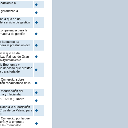
lazamiento o
garantizar la
or la que se da
el servicio de gestión
 competencia para la
 materia de gestión
r la que se da
ara la prestación del
or la que se da
e Las Palmas de Gran
cho Ayuntamiento
 de Economía y
de deposito que prestan
 transitoria de
y Comercio, sobre
tión recaudatoria de la
 modificación del
omía y Hacienda
, 16.6.99), sobre
cidad a la suscripción
 Cruz de La Palma, para
to
y Comercio, por la que
jería y la empresa
 de la Comunidad