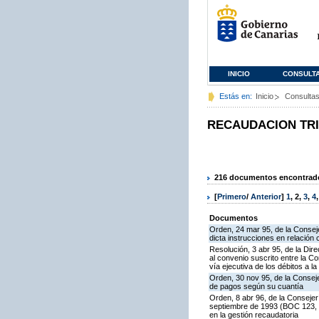
INICIO
CONSULT
Estás en:
Inicio
Consulta
RECAUDACION TR
216 documentos encontrados
[
Primero
/
Anterior
]
1
,
2
,
3
,
4
Documentos
Orden, 24 mar 95, de la Consej
dicta instrucciones en relación 
Resolución, 3 abr 95, de la Dir
al convenio suscrito entre la C
vía ejecutiva de los débitos a
Orden, 30 nov 95, de la Consej
de pagos según su cuantía
Orden, 8 abr 96, de la Consejer
septiembre de 1993 (BOC 123, 24
en la gestión recaudatoria