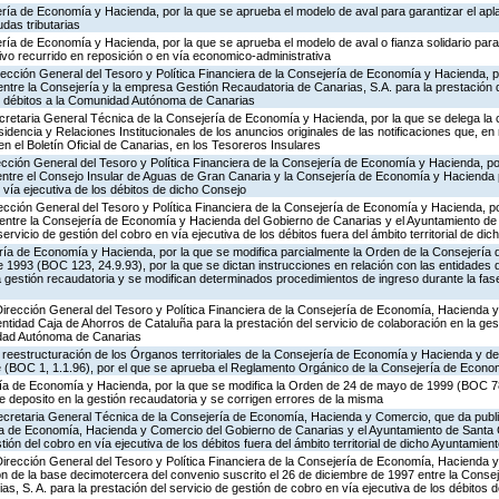
ería de Economía y Hacienda, por la que se aprueba el modelo de aval para garantizar el ap
das tributarias
ría de Economía y Hacienda, por la que se aprueba el modelo de aval o fianza solidario para 
ivo recurrido en reposición o en vía economico-administrativa
rección General del Tesoro y Política Financiera de la Consejería de Economía y Hacienda, p
 entre la Consejería y la empresa Gestión Recaudatoria de Canarias, S.A. para la prestación d
os débitos a la Comunidad Autónoma de Canarias
ecretaria General Técnica de la Consejería de Economía y Hacienda, por la que se delega la
idencia y Relaciones Institucionales de los anuncios originales de las notificaciones que, en
n el Boletín Oficial de Canarias, en los Tesoreros Insulares
ección General del Tesoro y Política Financiera de la Consejería de Economía y Hacienda, po
entre el Consejo Insular de Aguas de Gran Canaria y la Consejería de Economía y Hacienda p
 vía ejecutiva de los débitos de dicho Consejo
rección General del Tesoro y Política Financiera de la Consejería de Economía y Hacienda, p
o entre la Consejería de Economía y Hacienda del Gobierno de Canarias y el Ayuntamiento d
servicio de gestión del cobro en vía ejecutiva de los débitos fuera del ámbito territorial de di
ería de Economía y Hacienda, por la que se modifica parcialmente la Orden de la Consejería
1993 (BOC 123, 24.9.93), por la que se dictan instrucciones en relación con las entidades 
la gestión recaudatoria y se modifican determinados procedimientos de ingreso durante la fase
 Dirección General del Tesoro y Política Financiera de la Consejería de Economía, Hacienda 
entidad Caja de Ahorros de Cataluña para la prestación del servicio de colaboración en la ges
dad Autónoma de Canarias
reestructuración de los Órganos territoriales de la Consejería de Economía y Hacienda y de
 (BOC 1, 1.1.96), por el que se aprueba el Reglamento Orgánico de la Consejería de Econ
ería de Economía y Hacienda, por la que se modifica la Orden de 24 de mayo de 1999 (BOC 78
e deposito en la gestión recaudatoria y se corrigen errores de la misma
Secretaria General Técnica de la Consejería de Economía, Hacienda y Comercio, que da publi
ía de Economía, Hacienda y Comercio del Gobierno de Canarias y el Ayuntamiento de Santa
stión del cobro en vía ejecutiva de los débitos fuera del ámbito territorial de dicho Ayuntamien
Dirección General del Tesoro y Política Financiera de la Consejería de Economía, Hacienda 
ión de la base decimotercera del convenio suscrito el 26 de diciembre de 1997 entre la Conse
s, S. A. para la prestación del servicio de gestión de cobro en vía ejecutiva de los débitos