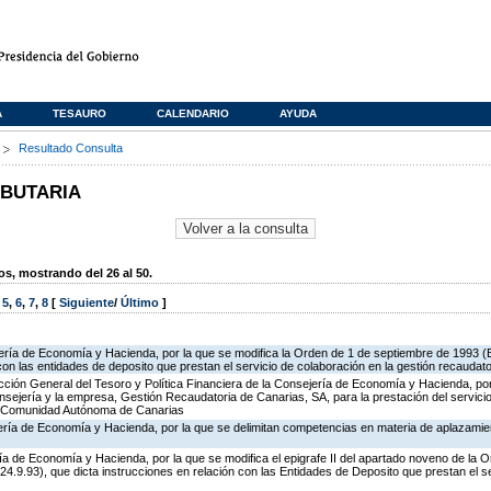
A
TESAURO
CALENDARIO
AYUDA
s
Resultado Consulta
IBUTARIA
, mostrando del 26 al 50.
,
5
,
6
,
7
,
8
[
Siguiente
/
Último
]
ería de Economía y Hacienda, por la que se modifica la Orden de 1 de septiembre de 1993 (
con las entidades de deposito que prestan el servicio de colaboración en la gestión recaudato
ección General del Tesoro y Política Financiera de la Consejería de Economía y Hacienda, por
onsejería y la empresa, Gestión Recaudatoria de Canarias, SA, para la prestación del servici
 la Comunidad Autónoma de Canarias
ería de Economía y Hacienda, por la que se delimitan competencias en materia de aplazamie
ía de Economía y Hacienda, por la que se modifica el epigrafe II del apartado noveno de la 
.9.93), que dicta instrucciones en relación con las Entidades de Deposito que prestan el s