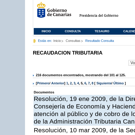
INICIO
CONSULTA
TESAURO
CALEN
Estás en:
Inicio
Consultas
Resultado Consulta
RECAUDACION TRIBUTARIA
216 documentos encontrados, mostrando del 101 al 125.
[
Primero
/
Anterior
]
1
,
2
,
3
,
4
,
5
,
6
,
7
,
8
[
Siguiente
/
Último
]
Documentos
Resolución, 19 ene 2009, de la Dir
Consejería de Economía y Hacienda
atención al público y de cobro de l
de la Administración Tributaria Can
Resolución, 10 mar 2009, de la Sec