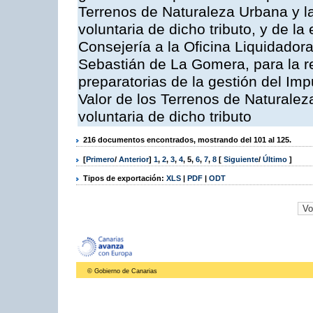
Terrenos de Naturaleza Urbana y l
voluntaria de dicho tributo, y de l
Consejería a la Oficina Liquidadora
Sebastián de La Gomera, para la re
preparatorias de la gestión del Im
Valor de los Terrenos de Naturalez
voluntaria de dicho tributo
216 documentos encontrados, mostrando del 101 al 125.
[
Primero
/
Anterior
]
1
,
2
,
3
,
4
,
5
,
6
,
7
,
8
[
Siguiente
/
Último
]
Tipos de exportación:
XLS
|
PDF
|
ODT
© Gobierno de Canarias