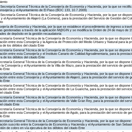
miento
Secretaría General Técnica de la Consejería de Economía y Hacienda, por la que se rectifica
onsejería y el Ayuntamiento de El Paso (BOC 133, 10.7.2009)
 Secretaría General Técnica de la Consejería de Economía y Hacienda, por la que se dispone
y el Ayuntamiento de Alajeró (La Gomera), para la prestación del Servicio de Gestión del Co
nto
ejería de Economía y Hacienda, por la que se establece el procedimiento de ingreso a trav
rias gestionadas a través de la aplicación M@GIN y se modifica la Orden de 24 de mayo de 1
ades de depósito en la gestión recaudatoria
Secretaría General Técnica de la Consejería de Economía y Hacienda, por la que se dispone la
ión entre esta Consejería y la Agencia de Protección del Medio Urbano y Natural para la pr
a de los débitos del citado Ente
Secretaría General Técnica de la Consejería de Economía y Hacienda, por la que se dispone la
ión entre esta Consejería y el Instituto Canario de Calidad Agroalimentaria, para la prestaci
va de los débitos del citado Ente
Secretaría General Técnica de la Consejería de Economía y Hacienda, por la que se dispone l
la Consejería y el Ayuntamiento de la Villa de Mazo, para la prestación del servicio de gesti
ado Ente
Secretaría General Técnica de la Consejería de Economía y Hacienda, por la que se dispone la
ión entre esta Consejería y el Ayuntamiento de Alajeró, para la prestación del servicio de g
ado Ente
Secretaría General Técnica de la Consejería de Economía y Hacienda, por la que se dispone la
ión entre esta Consejería y el Ayuntamiento de La Guancha, para la prestación del servicio
del citado Ente
Secretaría General Técnica de la Consejería de Economía y Hacienda, por la que se dispone la
ión entre esta Consejería y el Ayuntamiento de Valle Gran Rey, para la prestación del servi
del citado Ente
Secretaría General Técnica de la Consejería de Economía y Hacienda, por la que se dispone la
ión entre esta Consejería y el Ayuntamiento de Agulo, para la prestación del servicio de ges
ado Ente
ecretaría General Técnica de la Consejería de Economía y Hacienda, por la que se dispone l
ación suscrito entre la Consejería de Economía y Hacienda y el Ayuntamiento de San Sebas
stión de cobro en vía ejecutiva de los débitos del citado Ente