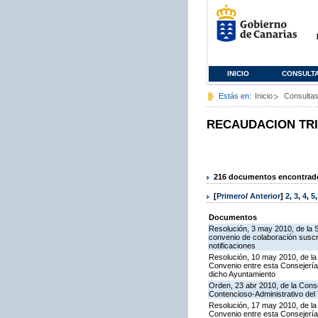
INICIO
CONSULT
Estás en:
Inicio
Consulta
RECAUDACION TR
216 documentos encontrados
[
Primero
/
Anterior
]
2
,
3
,
4
,
5
Documentos
Resolución, 3 may 2010, de la 
convenio de colaboración suscr
notificaciones
Resolución, 10 may 2010, de la
Convenio entre esta Consejería y
dicho Ayuntamiento
Orden, 23 abr 2010, de la Conse
Contencioso-Administrativo del 
Resolución, 17 may 2010, de la
Convenio entre esta Consejería 