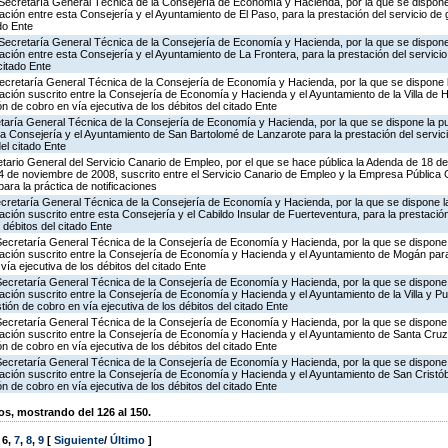
Secretaría General Técnica de la Consejería de Economía y Hacienda, por la que se dispone 
ión entre esta Consejería y el Ayuntamiento de El Paso, para la prestación del servicio de 
ado Ente
Secretaría General Técnica de la Consejería de Economía y Hacienda, por la que se dispone 
ión entre esta Consejería y el Ayuntamiento de La Frontera, para la prestación del servicio
citado Ente
ecretaría General Técnica de la Consejería de Economía y Hacienda, por la que se dispone l
ción suscrito entre la Consejería de Economía y Hacienda y el Ayuntamiento de la Villa de 
ón de cobro en vía ejecutiva de los débitos del citado Ente
taría General Técnica de la Consejería de Economía y Hacienda, por la que se dispone la pu
la Consejería y el Ayuntamiento de San Bartolomé de Lanzarote para la prestación del servic
del citado Ente
tario General del Servicio Canario de Empleo, por el que se hace pública la Adenda de 18 de
 de noviembre de 2008, suscrito entre el Servicio Canario de Empleo y la Empresa Pública
ra la práctica de notificaciones
ecretaría General Técnica de la Consejería de Economía y Hacienda, por la que se dispone la
ión suscrito entre esta Consejería y el Cabildo Insular de Fuerteventura, para la prestación
 débitos del citado Ente
Secretaría General Técnica de la Consejería de Economía y Hacienda, por la que se dispone l
ción suscrito entre la Consejería de Economía y Hacienda y el Ayuntamiento de Mogán para 
vía ejecutiva de los débitos del citado Ente
Secretaría General Técnica de la Consejería de Economía y Hacienda, por la que se dispone l
ción suscrito entre la Consejería de Economía y Hacienda y el Ayuntamiento de la Villa y P
stión de cobro en vía ejecutiva de los débitos del citado Ente
Secretaría General Técnica de la Consejería de Economía y Hacienda, por la que se dispone l
ción suscrito entre la Consejería de Economía y Hacienda y el Ayuntamiento de Santa Cruz
ón de cobro en vía ejecutiva de los débitos del citado Ente
Secretaría General Técnica de la Consejería de Economía y Hacienda, por la que se dispone l
ción suscrito entre la Consejería de Economía y Hacienda y el Ayuntamiento de San Cristób
ón de cobro en vía ejecutiva de los débitos del citado Ente
, mostrando del 126 al 150.
,
6
,
7
,
8
,
9
[
Siguiente
/
Último
]