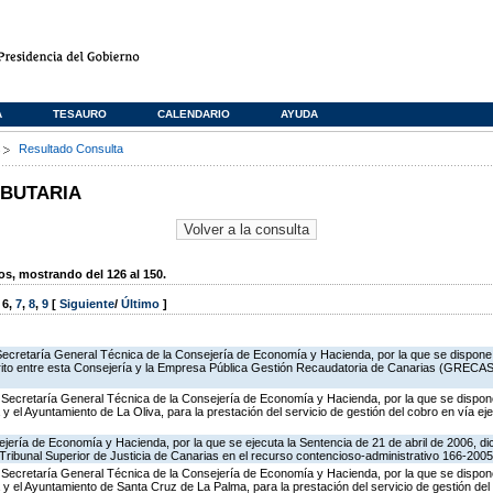
A
TESAURO
CALENDARIO
AYUDA
s
Resultado Consulta
IBUTARIA
, mostrando del 126 al 150.
,
6
,
7
,
8
,
9
[
Siguiente
/
Último
]
Secretaría General Técnica de la Consejería de Economía y Hacienda, por la que se dispone l
ito entre esta Consejería y la Empresa Pública Gestión Recaudatoria de Canarias (GRECASA
 Secretaría General Técnica de la Consejería de Economía y Hacienda, por la que se dispone
 el Ayuntamiento de La Oliva, para la prestación del servicio de gestión del cobro en vía eje
jería de Economía y Hacienda, por la que se ejecuta la Sentencia de 21 de abril de 2006, dic
Tribunal Superior de Justicia de Canarias en el recurso contencioso-administrativo 166-2005
 Secretaría General Técnica de la Consejería de Economía y Hacienda, por la que se dispone
y el Ayuntamiento de Santa Cruz de La Palma, para la prestación del servicio de gestión del 