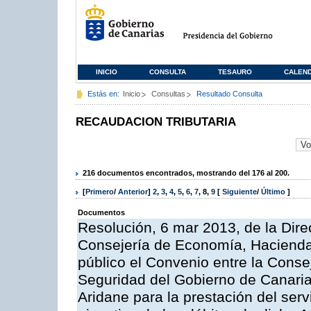
INICIO
CONSULTA
TESAURO
CALEN
Estás en:
Inicio
Consultas
Resultado Consulta
RECAUDACION TRIBUTARIA
216 documentos encontrados, mostrando del 176 al 200.
[
Primero
/
Anterior
]
2
,
3
,
4
,
5
,
6
,
7
,
8
,
9
[
Siguiente
/
Último
]
Documentos
Resolución, 6 mar 2013, de la Dire
Consejería de Economía, Hacienda 
público el Convenio entre la Cons
Seguridad del Gobierno de Canaria
Aridane para la prestación del serv