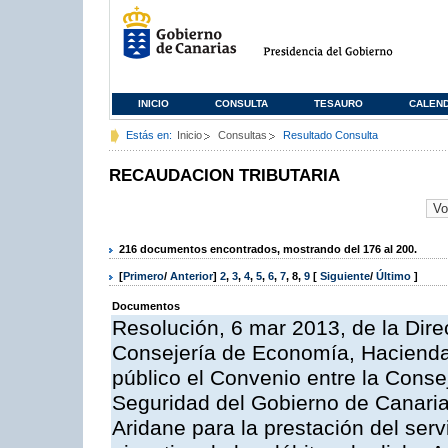
INICIO
CONSULTA
TESAURO
CALEN
Estás en:
Inicio
Consultas
Resultado Consulta
RECAUDACION TRIBUTARIA
216 documentos encontrados, mostrando del 176 al 200.
[
Primero
/
Anterior
]
2
,
3
,
4
,
5
,
6
,
7
,
8
,
9
[
Siguiente
/
Último
]
Documentos
Resolución, 6 mar 2013, de la Dire
Consejería de Economía, Hacienda 
público el Convenio entre la Cons
Seguridad del Gobierno de Canaria
Aridane para la prestación del serv