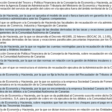
rección General del Tesoro y Política Financiera de la Consejería de Economía y Hacienda, po
entre la Agencia Estatal de Administración Tributaria del Ministerio de Economía y Hacienda y
stación del servicio de gestión del cobro en vía ejecutiva fuera del ámbito territorial de l
ía de Hacienda, por la que se aprueba el modelo de aval o fianza bancario en garantía de la d
económico-administrativa ante los Órganos competentes
el que se atribuyen a la Consejería de Hacienda las facultades de recaudación en vía adminis
aras de Comercio, Industria y Navegación de Canarias
obre normas provisionales de pago de las deudas derivadas de las tasas y exacciones paraf
mpetentes de la Comunidad Autónoma de Canarias
ría de Hacienda, por la que se desarrolla el Decreto 46/1985, 22 febrero (BOCAC 26, 1.3.85
las deudas derivadas de las tasas y exacciones parafiscales pecuniarias impuestas por los
arias
ría de Hacienda, por la que se regulan las cuentas restringidas para la recaudación de tribu
ias y Arbitrios insulares
ección General de Política Financiera de la Consejería de Hacienda, sobre recaudación en vía
 a la Comunidad Autónoma de Canarias
ía de Hacienda, por la que se dan normas en relación con la gestión de Arbitrios insulares o 
ias
, por el que se reestructura el sistema de recaudación ejecutiva de la Administración de l
ía de Economía y Hacienda, por la que se fija la fecha de cese del Recaudador de Tributos 
ría de Economía y Hacienda, por la que se autoriza a la empresa Sociedad Canaria de Fomen
aboradora en la recaudación de la Comunidad Autónoma
ería de Economía y Hacienda, por la que se encomienda a la empresa Sociedad Canaria de 
utiva de los débitos a la Comunidad Autónoma de Canarias
ería de Economía y Hacienda, por la que se da publicidad al Convenio suscrito entre dicho D
onómico, S.A. para la gestión de cobro en vía ejecutiva de los débitos a la Comunidad Au
ía de Economía y Hacienda, sobre requisitos que han de reunir los cheques para el pago en 
e las Tesorerias Insulares
ía de Economía y Hacienda, por la que se dictan instrucciones en relación con las Entidade