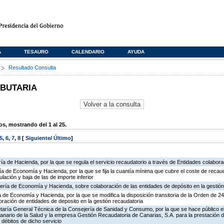
A
TESAURO
CALENDARIO
AYUDA
s
Resultado Consulta
IBUTARIA
, mostrando del 1 al 25.
5
,
6
,
7
,
8
[
Siguiente
/
Último
]
ía de Hacienda, por la que se regula el servicio recaudatorio a través de Entidades colabor
ría de Economía y Hacienda, por la que se fija la cuantía mínima que cubre el coste de recau
ulación y baja de las de importe inferior
ería de Economía y Hacienda, sobre colaboración de las entidades de depósito en la gestión
ía de Economía y Hacienda, por la que se modifica la disposición transitoria de la Orden de 
ración de entidades de deposito en la gestión recaudatoria
retaría General Técnica de la Consejería de Sanidad y Consumo, por la que se hace público e
Canario de la Salud y la empresa Gestión Recaudatoria de Canarias, S.A. para la prestación d
 débitos de dicho servicio