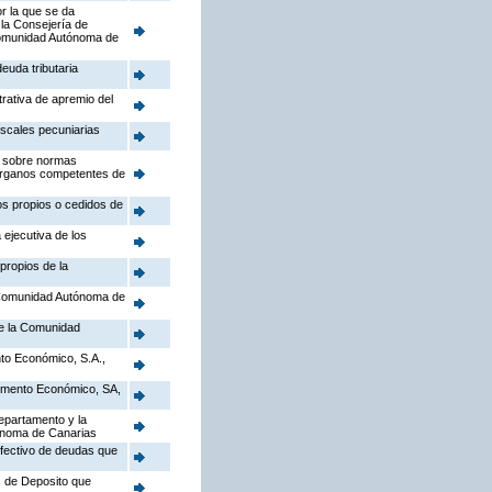
r la que se da
 la Consejería de
a Comunidad Autónoma de
euda tributaria
trativa de apremio del
iscales pecuniarias
), sobre normas
 Órganos competentes de
tos propios o cedidos de
 ejecutiva de los
propios de la
a Comunidad Autónoma de
de la Comunidad
to Económico, S.A.,
Fomento Económico, SA,
epartamento y la
tónoma de Canarias
efectivo de deudas que
s de Deposito que