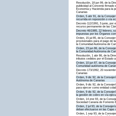
Resolución, 18 jun 99, de la Di
publicidad al Convenio firmado 
Economía y Hacienda para la pre
Canarias
Orden, 5 abr 91, de la Consejer
recurrida en reposición o vía 
Decreto 112/1991, 5 junio, por 
recurso permanente de las Cám
Decreto 46/1985, 22 febrero, s
impuestas por los Órganos co
Orden, 15 jul 85, de la Conseje
provisionales para el pago de 
la Comunidad Autónoma de Can
Orden, 23 jun 86, de la Conseje
la Comunidad Autónoma de Canar
Resolución, 1 abr 86, de la Dir
tributos cedidos por el Estado
Orden, 10 jun 87, de la Consejer
Comunidad autónoma de Canar
Decreto 173/1992, 20 noviembre
Canarias
Orden, 9 dic 92, de la Consejer
Autónoma de Canarias
Orden, 9 dic 92, de la Conseje
para ejercer como entidad col
Orden, 9 dic 92, de la Consej
la gestión de cobro en vía ejec
Orden, 14 ene 93, de la Consej
Sociedad Canaria de Fomento Ec
Orden, 2 jul 93, de la Consejer
deban efectuarse en las Cajas d
Orden, 1 sep 93, de la Consejer