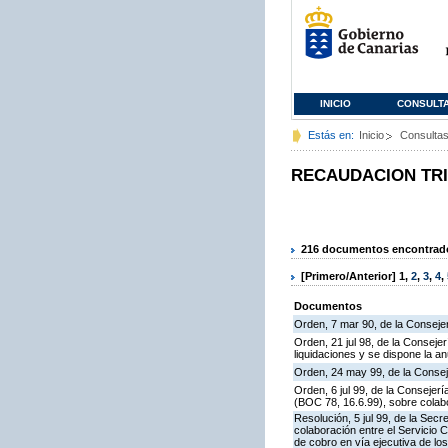
INICIO
CONSULT
Estás en:
Inicio
Consulta
RECAUDACION TR
216 documentos encontrados
[Primero/Anterior]
1
,
2
,
3
,
4
,
Documentos
Orden, 7 mar 90, de la Consejer
Orden, 21 jul 98, de la Conseje
liquidaciones y se dispone la an
Orden, 24 may 99, de la Consej
Orden, 6 jul 99, de la Consejer
(BOC 78, 16.6.99), sobre colabo
Resolución, 5 jul 99, de la Sec
colaboración entre el Servicio 
de cobro en vía ejecutiva de los