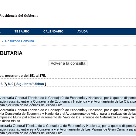
A
TESAURO
CALENDARIO
AYUDA
s
Resultado Consulta
IBUTARIA
, mostrando del 151 al 175.
,
6
,
7
,
8
,
9
[
Siguiente
/
Último
]
Secretaría General Técnica de la Consejería de Economía y Hacienda, por la que se dispone l
ción suscrito entre la Consejería de Economía y Hacienda y el Ayuntamiento de La Oliva par
vía ejecutiva de los débitos del citado Ente
Secretaría General Técnica de la Consejería de Economía y Hacienda, por la que se dispone 
la Consejería de Economía y Hacienda y el Ayuntamiento de Arico, para la realización de la
 Impuesto Municipal sobre el Incremento del Valor de los Terrenos de Naturaleza Urbana y la 
 dicho tributo
ecretaría General Técnica de la Consejería de Economía y Hacienda, por la que se dispone la
ción suscrito entre esta Consejería y el Ayuntamiento de Las Palmas de Gran Canaria para 
vía ejecutiva de los débitos del citado Ente