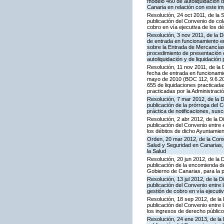
modelo 460 de autoliquidación d
Canaria en relación con este i
Resolución, 24 oct 2011, de la
publicación del Convenio de col
cobro en vía ejecutiva de los d
Resolución, 3 nov 2011, de la D
de entrada en funcionamiento en
sobre la Entrada de Mercancías 
procedimiento de presentación 
autoliquidación y de liquidación
Resolución, 11 nov 2011, de la 
fecha de entrada en funcionamie
mayo de 2010 (BOC 112, 9.6.201
655 de liquidaciones practicada
practicadas por la Administració
Resolución, 7 mar 2012, de la 
publicación de la prórroga del 
práctica de notificaciones, suscr
Resolución, 2 abr 2012, de la D
publicación del Convenio entre 
los débitos de dicho Ayuntamie
Orden, 20 mar 2012, de la Conse
Salud y Seguridad en Canarias, 
la Salud
Resolución, 20 jun 2012, de la 
publicación de la encomienda 
Gobierno de Canarias, para la p
Resolución, 13 jul 2012, de la 
publicación del Convenio entre 
gestión de cobro en vía ejecuti
Resolución, 18 sep 2012, de la
publicación del Convenio entre 
los ingresos de derecho público
Resolución, 24 ene 2013, de la