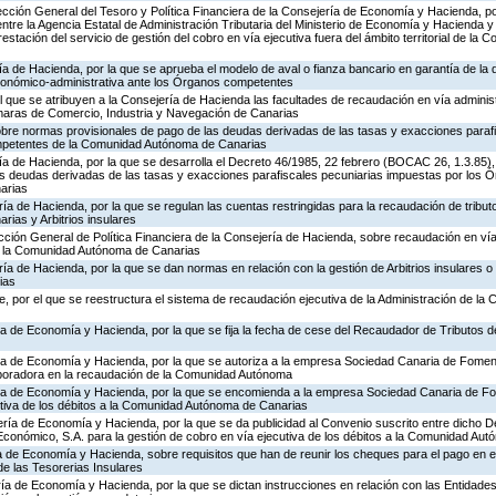
rección General del Tesoro y Política Financiera de la Consejería de Economía y Hacienda, po
entre la Agencia Estatal de Administración Tributaria del Ministerio de Economía y Hacienda y
stación del servicio de gestión del cobro en vía ejecutiva fuera del ámbito territorial de l
ía de Hacienda, por la que se aprueba el modelo de aval o fianza bancario en garantía de la d
económico-administrativa ante los Órganos competentes
el que se atribuyen a la Consejería de Hacienda las facultades de recaudación en vía adminis
aras de Comercio, Industria y Navegación de Canarias
obre normas provisionales de pago de las deudas derivadas de las tasas y exacciones paraf
mpetentes de la Comunidad Autónoma de Canarias
ría de Hacienda, por la que se desarrolla el Decreto 46/1985, 22 febrero (BOCAC 26, 1.3.85
las deudas derivadas de las tasas y exacciones parafiscales pecuniarias impuestas por los
arias
ría de Hacienda, por la que se regulan las cuentas restringidas para la recaudación de tribu
ias y Arbitrios insulares
ección General de Política Financiera de la Consejería de Hacienda, sobre recaudación en vía
 a la Comunidad Autónoma de Canarias
ía de Hacienda, por la que se dan normas en relación con la gestión de Arbitrios insulares o 
ias
, por el que se reestructura el sistema de recaudación ejecutiva de la Administración de l
ía de Economía y Hacienda, por la que se fija la fecha de cese del Recaudador de Tributos 
ría de Economía y Hacienda, por la que se autoriza a la empresa Sociedad Canaria de Fomen
aboradora en la recaudación de la Comunidad Autónoma
ería de Economía y Hacienda, por la que se encomienda a la empresa Sociedad Canaria de 
utiva de los débitos a la Comunidad Autónoma de Canarias
ería de Economía y Hacienda, por la que se da publicidad al Convenio suscrito entre dicho D
onómico, S.A. para la gestión de cobro en vía ejecutiva de los débitos a la Comunidad Au
ía de Economía y Hacienda, sobre requisitos que han de reunir los cheques para el pago en 
e las Tesorerias Insulares
ía de Economía y Hacienda, por la que se dictan instrucciones en relación con las Entidade