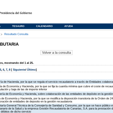
A
TESAURO
CALENDARIO
AYUDA
s
Resultado Consulta
IBUTARIA
, mostrando del 1 al 25.
5
,
6
,
7
,
8
[
Siguiente
/
Último
]
ía de Hacienda, por la que se regula el servicio recaudatorio a través de Entidades colabor
ría de Economía y Hacienda, por la que se fija la cuantía mínima que cubre el coste de recau
ulación y baja de las de importe inferior
ería de Economía y Hacienda, sobre colaboración de las entidades de depósito en la gestión
ía de Economía y Hacienda, por la que se modifica la disposición transitoria de la Orden de 
ración de entidades de deposito en la gestión recaudatoria
retaría General Técnica de la Consejería de Sanidad y Consumo, por la que se hace público e
Canario de la Salud y la empresa Gestión Recaudatoria de Canarias, S.A. para la prestación d
 débitos de dicho servicio