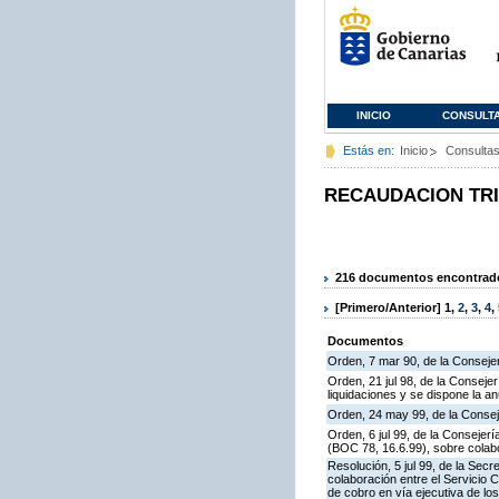
INICIO
CONSULT
Estás en:
Inicio
Consulta
RECAUDACION TR
216 documentos encontrados
[Primero/Anterior]
1
,
2
,
3
,
4
,
Documentos
Orden, 7 mar 90, de la Consejer
Orden, 21 jul 98, de la Conseje
liquidaciones y se dispone la an
Orden, 24 may 99, de la Consej
Orden, 6 jul 99, de la Consejer
(BOC 78, 16.6.99), sobre colabo
Resolución, 5 jul 99, de la Sec
colaboración entre el Servicio 
de cobro en vía ejecutiva de los