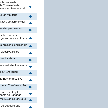
r la que se da
 la Consejería de
a Comunidad Autónoma de
euda tributaria
trativa de apremio del
iscales pecuniarias
), sobre normas
 Órganos competentes de
tos propios o cedidos de
 ejecutiva de los
propios de la
a Comunidad Autónoma de
de la Comunidad
to Económico, S.A.,
Fomento Económico, SA,
epartamento y la
tónoma de Canarias
efectivo de deudas que
s de Deposito que