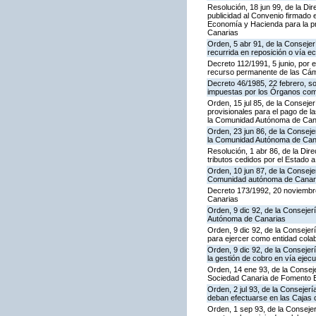
Resolución, 18 jun 99, de la Di
publicidad al Convenio firmado 
Economía y Hacienda para la pre
Canarias
Orden, 5 abr 91, de la Consejer
recurrida en reposición o vía 
Decreto 112/1991, 5 junio, por 
recurso permanente de las Cám
Decreto 46/1985, 22 febrero, s
impuestas por los Órganos co
Orden, 15 jul 85, de la Conseje
provisionales para el pago de 
la Comunidad Autónoma de Can
Orden, 23 jun 86, de la Conseje
la Comunidad Autónoma de Canar
Resolución, 1 abr 86, de la Dir
tributos cedidos por el Estado
Orden, 10 jun 87, de la Consejer
Comunidad autónoma de Canar
Decreto 173/1992, 20 noviembre
Canarias
Orden, 9 dic 92, de la Consejer
Autónoma de Canarias
Orden, 9 dic 92, de la Conseje
para ejercer como entidad col
Orden, 9 dic 92, de la Consej
la gestión de cobro en vía ejec
Orden, 14 ene 93, de la Consej
Sociedad Canaria de Fomento Ec
Orden, 2 jul 93, de la Consejer
deban efectuarse en las Cajas d
Orden, 1 sep 93, de la Consejer