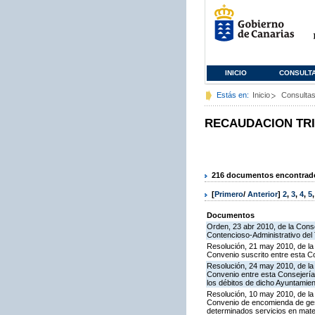
INICIO
CONSULT
Estás en:
Inicio
Consulta
RECAUDACION TR
216 documentos encontrados
[
Primero
/
Anterior
]
2
,
3
,
4
,
5
Documentos
Orden, 23 abr 2010, de la Conse
Contencioso-Administrativo del 
Resolución, 21 may 2010, de la 
Convenio suscrito entre esta C
Resolución, 24 may 2010, de la
Convenio entre esta Consejería 
los débitos de dicho Ayuntamie
Resolución, 10 may 2010, de la
Convenio de encomienda de gest
determinados servicios en mater