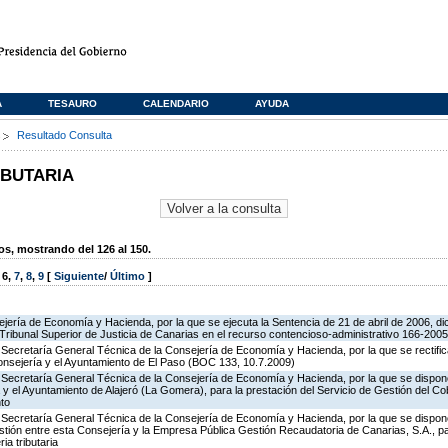
A
TESAURO
CALENDARIO
AYUDA
s
Resultado Consulta
IBUTARIA
, mostrando del 126 al 150.
,
6
,
7
,
8
,
9
[
Siguiente
/
Último
]
jería de Economía y Hacienda, por la que se ejecuta la Sentencia de 21 de abril de 2006, dic
Tribunal Superior de Justicia de Canarias en el recurso contencioso-administrativo 166-2005
Secretaría General Técnica de la Consejería de Economía y Hacienda, por la que se rectifica
onsejería y el Ayuntamiento de El Paso (BOC 133, 10.7.2009)
 Secretaría General Técnica de la Consejería de Economía y Hacienda, por la que se dispone
y el Ayuntamiento de Alajeró (La Gomera), para la prestación del Servicio de Gestión del Co
nto
 Secretaría General Técnica de la Consejería de Economía y Hacienda, por la que se dispone
ión entre esta Consejería y la Empresa Pública Gestión Recaudatoria de Canarias, S.A., pa
ia tributaria