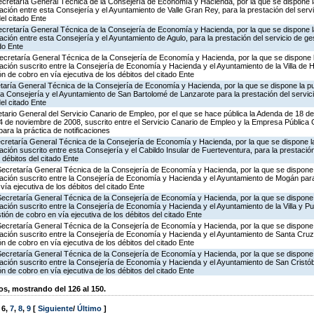
Secretaría General Técnica de la Consejería de Economía y Hacienda, por la que se dispone la
ión entre esta Consejería y el Ayuntamiento de Valle Gran Rey, para la prestación del servi
del citado Ente
Secretaría General Técnica de la Consejería de Economía y Hacienda, por la que se dispone la
ión entre esta Consejería y el Ayuntamiento de Agulo, para la prestación del servicio de ges
ado Ente
ecretaría General Técnica de la Consejería de Economía y Hacienda, por la que se dispone l
ción suscrito entre la Consejería de Economía y Hacienda y el Ayuntamiento de la Villa de 
ón de cobro en vía ejecutiva de los débitos del citado Ente
taría General Técnica de la Consejería de Economía y Hacienda, por la que se dispone la pu
la Consejería y el Ayuntamiento de San Bartolomé de Lanzarote para la prestación del servic
del citado Ente
tario General del Servicio Canario de Empleo, por el que se hace pública la Adenda de 18 de
 de noviembre de 2008, suscrito entre el Servicio Canario de Empleo y la Empresa Pública
ra la práctica de notificaciones
ecretaría General Técnica de la Consejería de Economía y Hacienda, por la que se dispone la
ión suscrito entre esta Consejería y el Cabildo Insular de Fuerteventura, para la prestación
 débitos del citado Ente
Secretaría General Técnica de la Consejería de Economía y Hacienda, por la que se dispone l
ción suscrito entre la Consejería de Economía y Hacienda y el Ayuntamiento de Mogán para 
vía ejecutiva de los débitos del citado Ente
Secretaría General Técnica de la Consejería de Economía y Hacienda, por la que se dispone l
ción suscrito entre la Consejería de Economía y Hacienda y el Ayuntamiento de la Villa y P
stión de cobro en vía ejecutiva de los débitos del citado Ente
Secretaría General Técnica de la Consejería de Economía y Hacienda, por la que se dispone l
ción suscrito entre la Consejería de Economía y Hacienda y el Ayuntamiento de Santa Cruz
ón de cobro en vía ejecutiva de los débitos del citado Ente
Secretaría General Técnica de la Consejería de Economía y Hacienda, por la que se dispone l
ción suscrito entre la Consejería de Economía y Hacienda y el Ayuntamiento de San Cristób
ón de cobro en vía ejecutiva de los débitos del citado Ente
, mostrando del 126 al 150.
,
6
,
7
,
8
,
9
[
Siguiente
/
Último
]