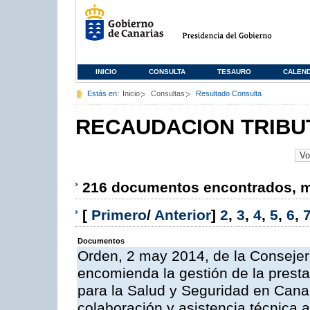
INICIO
CONSULTA
TESAURO
CALEN
Estás en:
Inicio
Consultas
Resultado Consulta
RECAUDACION TRIBU
216 documentos encontrados, mo
[
Primero
/
Anterior
]
2
,
3
,
4
,
5
,
6
,
Documentos
Orden, 2 may 2014, de la Consejer
encomienda la gestión de la presta
para la Salud y Seguridad en Canar
colaboración y asistencia técnica a