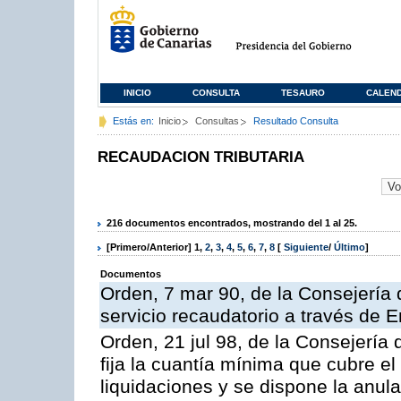
INICIO
CONSULTA
TESAURO
CALEN
Estás en:
Inicio
Consultas
Resultado Consulta
RECAUDACION TRIBUTARIA
216 documentos encontrados, mostrando del 1 al 25.
[Primero/Anterior]
1
,
2
,
3
,
4
,
5
,
6
,
7
,
8
[
Siguiente
/
Último
]
Documentos
Orden, 7 mar 90, de la Consejería 
servicio recaudatorio a través de 
Orden, 21 jul 98, de la Consejería
fija la cuantía mínima que cubre e
liquidaciones y se dispone la anula