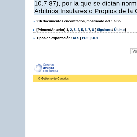
10.7.87), por la que se dictan norm
Arbitrios Insulares o Propios de 
216 documentos encontrados, mostrando del 1 al 25.
[Primero/Anterior]
1
,
2
,
3
,
4
,
5
,
6
,
7
,
8
[
Siguiente
/
Último
]
Tipos de exportación:
XLS
|
PDF
|
ODT
© Gobierno de Canarias