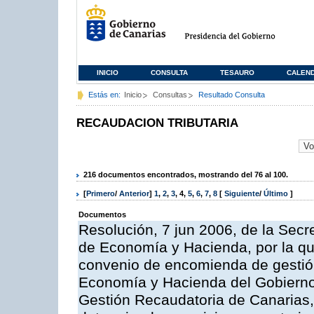
INICIO
CONSULTA
TESAURO
CALEN
Estás en:
Inicio
Consultas
Resultado Consulta
RECAUDACION TRIBUTARIA
216 documentos encontrados, mostrando del 76 al 100.
[
Primero
/
Anterior
]
1
,
2
,
3
,
4
,
5
,
6
,
7
,
8
[
Siguiente
/
Último
]
Documentos
Resolución, 7 jun 2006, de la Secr
de Economía y Hacienda, por la qu
convenio de encomienda de gestión
Economía y Hacienda del Gobierno
Gestión Recaudatoria de Canarias, 