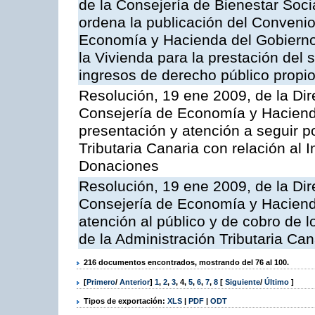
de la Consejería de Bienestar Soci
ordena la publicación del Convenio
Economía y Hacienda del Gobierno 
la Vivienda para la prestación del 
ingresos de derecho público propios
Resolución, 19 ene 2009, de la Dir
Consejería de Economía y Hacienda, 
presentación y atención a seguir po
Tributaria Canaria con relación al
Donaciones
Resolución, 19 ene 2009, de la Dir
Consejería de Economía y Hacienda
atención al público y de cobro de l
de la Administración Tributaria Can
216 documentos encontrados, mostrando del 76 al 100.
[
Primero
/
Anterior
]
1
,
2
,
3
,
4
,
5
,
6
,
7
,
8
[
Siguiente
/
Último
]
Tipos de exportación:
XLS
|
PDF
|
ODT