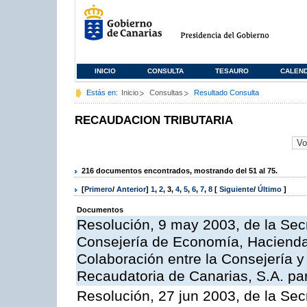
INICIO
CONSULTA
TESAURO
CALEN
Estás en:
Inicio
Consultas
Resultado Consulta
RECAUDACION TRIBUTARIA
216 documentos encontrados, mostrando del 51 al 75.
[
Primero
/
Anterior
]
1
,
2
,
3
,
4
,
5
,
6
,
7
,
8
[
Siguiente
/
Último
]
Documentos
Resolución, 9 may 2003, de la Sec
Consejería de Economía, Hacienda 
Colaboración entre la Consejería y
Recaudatoria de Canarias, S.A. para
Resolución, 27 jun 2003, de la Sec