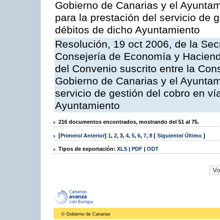
Gobierno de Canarias y el Ayuntami
para la prestación del servicio de g
débitos de dicho Ayuntamiento
Resolución, 19 oct 2006, de la Sec
Consejería de Economía y Hacienda
del Convenio suscrito entre la Co
Gobierno de Canarias y el Ayuntami
servicio de gestión del cobro en ví
Ayuntamiento
216 documentos encontrados, mostrando del 51 al 75.
[
Primero
/
Anterior
]
1
,
2
,
3
,
4
,
5
,
6
,
7
,
8
[
Siguiente
/
Último
]
Tipos de exportación:
XLS
|
PDF
|
ODT
© Gobierno de Canarias