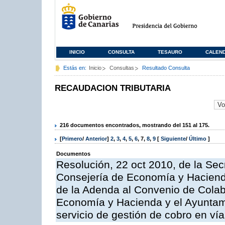
INICIO
CONSULTA
TESAURO
CALEN
Estás en:
Inicio
Consultas
Resultado Consulta
RECAUDACION TRIBUTARIA
216 documentos encontrados, mostrando del 151 al 175.
[
Primero
/
Anterior
]
2
,
3
,
4
,
5
,
6
,
7
,
8
,
9
[
Siguiente
/
Último
]
Documentos
Resolución, 22 oct 2010, de la Sec
Consejería de Economía y Hacienda
de la Adenda al Convenio de Colabo
Economía y Hacienda y el Ayuntami
servicio de gestión de cobro en vía