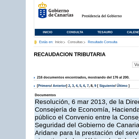
INICIO
CONSULTA
TESAURO
CALEN
Estás en:
Inicio
Consultas
Resultado Consulta
RECAUDACION TRIBUTARIA
216 documentos encontrados, mostrando del 176 al 200.
[
Primero
/
Anterior
]
2
,
3
,
4
,
5
,
6
,
7
,
8
,
9
[
Siguiente
/
Último
]
Documentos
Resolución, 6 mar 2013, de la Dire
Consejería de Economía, Hacienda 
público el Convenio entre la Cons
Seguridad del Gobierno de Canaria
Aridane para la prestación del serv