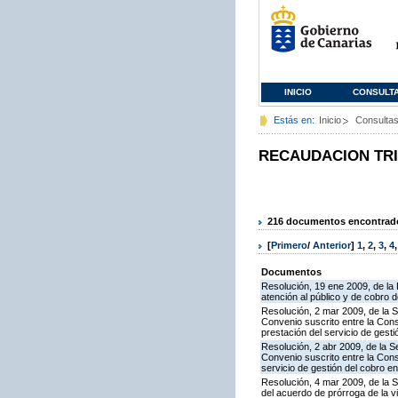
INICIO
CONSULT
Estás en:
Inicio
Consulta
RECAUDACION TR
216 documentos encontrados
[
Primero
/
Anterior
]
1
,
2
,
3
,
4
Documentos
Resolución, 19 ene 2009, de la 
atención al público y de cobro d
Resolución, 2 mar 2009, de la S
Convenio suscrito entre la Con
prestación del servicio de gesti
Resolución, 2 abr 2009, de la S
Convenio suscrito entre la Con
servicio de gestión del cobro en
Resolución, 4 mar 2009, de la S
del acuerdo de prórroga de la v