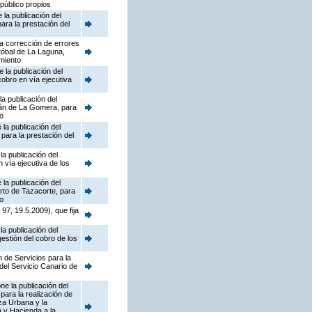
 público propios
la publicación del
ara la prestación del
a corrección de errores
tóbal de La Laguna,
amiento
 la publicación del
cobro en vía ejecutiva
a publicación del
ián de La Gomera, para
to
la publicación del
para la prestación del
a publicación del
 vía ejecutiva de los
la publicación del
rto de Tazacorte, para
to
7, 19.5.2009), que fija
a publicación del
gestión del cobro de los
n de Servicios para la
del Servicio Canario de
e la publicación del
ara la realización de
eza Urbana y la
a y Hacienda a la