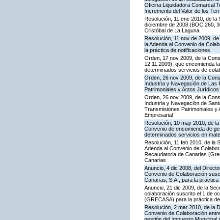
Oficina Liquidadora Comarcal Te
Incremento del Valor de los Ter
Resolución, 11 ene 2010, de la 
diciembre de 2008 (BOC 260, 30
Cristóbal de La Laguna
Resolución, 11 nov de 2009, de 
la Adenda al Convenio de Colab
la práctica de notificaciones
Orden, 17 nov 2009, de la Conse
12.11.2009), que encomienda la 
determinados servicios de colab
Orden, 26 nov 2009, de la Cons
Industria y Navegación de Las P
Patrimoniales y Actos Jurídicos
Orden, 26 nov 2009, de la Cons
Industria y Navegación de Santa
Transmisiones Patrimoniales y 
Empresarial
Resolución, 10 may 2010, de la
Convenio de encomienda de gest
determinados servicios en mater
Resolución, 11 feb 2010, de la 
Adenda al Convenio de Colabora
Recaudatoria de Canarias (Greca
Canarias
Anuncio, 4 dic 2008, del Direct
Convenio de Colaboración suscr
Canarias, S.A., para la práctica
Anuncio, 21 dic 2009, de la Sec
colaboración suscrito el 1 de o
(GRECASA) para la práctica de 
Resolución, 2 mar 2010, de la D
Convenio de Colaboración entre 
gestión del Impuesto Municipal 