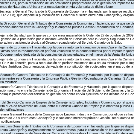
nerife Dos, para la realización de las actividades preparatorias de la gestión del Impuesto Mu
renos de Naturaleza Urbana y la recaudación en vía voluntaria de dicho tributo
Secretaría General Técnica de la Consejería de Economía y Hacienda, por la que se rectific
.12.2008), que dispone la publicación del Convenio suscrito entre esta Consejería y el Ayu
la Dirección General de Tributos de la Consejería de Economía y Hacienda, por la que se di
oración suscrito entre la Consejería y la empresa pública Gestión Recaudatoria de Canari
jería de Sanidad, por la que se corrige error material de la Orden de 27 de octubre de 200
gestión de la prestación por la entidad Gestión de Servicios para la Salud y Seguridad en Ca
oración y asistencia técnica al Órgano recaudatorio del Servicio Canario de la Salud
ejería de Economía y Hacienda, por la que se autoriza la creación de una Caja en la Cámara
almas para la recaudación en período voluntario de la deuda tributaria por el Impuesto sob
 Documentados derivada de la constitución de sociedades, en el marco de la Ventanilla Únic
ejería de Economía y Hacienda, por la que se autoriza la creación de una Caja en la Cámara
 Cruz de Tenerife, para la recaudación en período voluntario de la deuda tributaria por el I
Actos Jurídicos Documentados derivada de la constitución de sociedades, en el marco de la 
 Secretaría General Técnica de la Consejería de Economía y Hacienda, por la que se dispone
ión entre esta Consejería y la Empresa Pública Gestión Recaudatoria de Canarias, S.A., pa
ia tributaria
Secretaría General Técnica de la Consejería de Economía y Hacienda, por la que se dispone l
ción suscrito entre la Consejería de Economía y Hacienda del Gobierno de Canarias y la E
sa) la prestación del servicio de gestión del cobro en vía ejecutiva de los débitos de la 
or del Servicio Canario de Empleo de la Consejería Empleo, Industria y Comercio, por el que s
ito el 24 de noviembre de 2008, entre el Servicio Canario de Empleo y la empresa pública 
 de notificaciones
retaría General Técnica de la Consejería de Empleo, Industria y Comercio, por el que se hac
ctubre de 2009 entre esta Consejería y la sociedad mercantil pública Gestión Recaudatoria d
notificaciones
irección General de Tributos de la Consejería de Economía y Hacienda, por la que se dispone
esta Consejería y el Ayuntamiento de Vallehermoso, para la realización de las actividades pr
sobre el Incremento del Valor de los Terrenos de Naturaleza Urbana y la delegación de la re