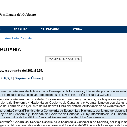
A
TESAURO
CALENDARIO
AYUDA
s
Resultado Consulta
IBUTARIA
, mostrando del 101 al 125.
,
5
,
6
,
7
,
8
[
Siguiente
/
Último
]
Dirección General de Tributos de la Consejería de Economía y Hacienda, por la que se estab
e los tributos en las oficinas dependientes de la Administración Tributaria Canaria
ecretaría General Técnica de la Consejería de Economía y Hacienda, por la que se dispone l
sejería de Economía y Hacienda del Gobierno de Canarias y el Ayuntamiento de Los Llanos de
ón del cobro en vía ejecutiva de los débitos fuera del ámbito territorial de dicho Ayuntamiento
ecretaría General Técnica de la Consejería de Economía y Hacienda, por la que se dispone l
sejería de Economía y Hacienda del Gobierno de Canarias y el Ayuntamiento de La Guancha, 
 vía ejecutiva de los débitos fuera del ámbito territorial de dicho Ayuntamiento
ecretaría General del Servicio Canario de la Salud de la Consejería de Sanidad, por la que se
igencia del convenio de colaboración firmado el 1 de abril de 2008 entre la Consejería de Ec