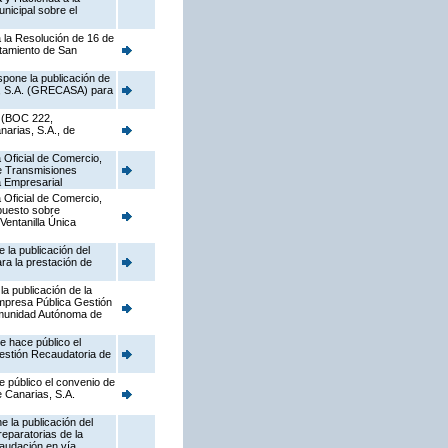
nicipal sobre el
a la Resolución de 16 de
ntamiento de San
spone la publicación de
as, S.A. (GRECASA) para
9 (BOC 222,
narias, S.A., de
 Oficial de Comercio,
re Transmisiones
a Empresarial
 Oficial de Comercio,
mpuesto sobre
Ventanilla Única
 la publicación del
ra la prestación de
a publicación de la
mpresa Pública Gestión
Comunidad Autónoma de
e hace público el
Gestión Recaudatoria de
e público el convenio de
e Canarias, S.A.
 la publicación del
eparatorias de la
caudación en vía