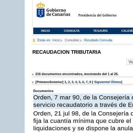
INICIO
CONSULTA
TESAURO
CALEN
Estás en:
Inicio
Consultas
Resultado Consulta
RECAUDACION TRIBUTARIA
216 documentos encontrados, mostrando del 1 al 25.
[Primero/Anterior]
1
,
2
,
3
,
4
,
5
,
6
,
7
,
8
[
Siguiente
/
Último
]
Documentos
Orden, 7 mar 90, de la Consejería 
servicio recaudatorio a través de 
Orden, 21 jul 98, de la Consejería
fija la cuantía mínima que cubre e
liquidaciones y se dispone la anula