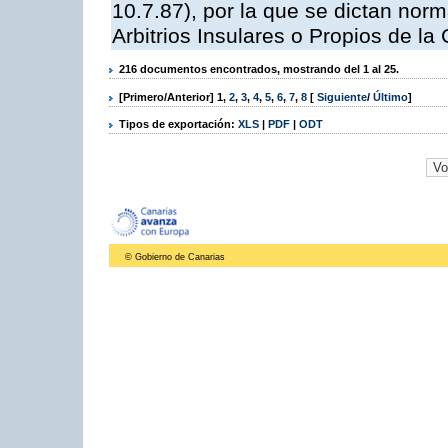
10.7.87), por la que se dictan norm
Arbitrios Insulares o Propios de 
216 documentos encontrados, mostrando del 1 al 25.
[Primero/Anterior]
1
,
2
,
3
,
4
,
5
,
6
,
7
,
8
[
Siguiente
/
Último
]
Tipos de exportación:
XLS
|
PDF
|
ODT
© Gobierno de Canarias