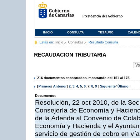
INICIO
CONSULTA
TESAURO
CALEN
Estás en:
Inicio
Consultas
Resultado Consulta
RECAUDACION TRIBUTARIA
216 documentos encontrados, mostrando del 151 al 175.
[
Primero
/
Anterior
]
2
,
3
,
4
,
5
,
6
,
7
,
8
,
9
[
Siguiente
/
Último
]
Documentos
Resolución, 22 oct 2010, de la Sec
Consejería de Economía y Hacienda
de la Adenda al Convenio de Colabo
Economía y Hacienda y el Ayuntami
servicio de gestión de cobro en vía