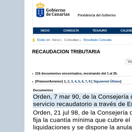
INICIO
CONSULTA
TESAURO
CALEN
Estás en:
Inicio
Consultas
Resultado Consulta
RECAUDACION TRIBUTARIA
216 documentos encontrados, mostrando del 1 al 25.
[Primero/Anterior]
1
,
2
,
3
,
4
,
5
,
6
,
7
,
8
[
Siguiente
/
Último
]
Documentos
Orden, 7 mar 90, de la Consejería 
servicio recaudatorio a través de 
Orden, 21 jul 98, de la Consejería
fija la cuantía mínima que cubre e
liquidaciones y se dispone la anula