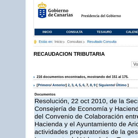
INICIO
CONSULTA
TESAURO
CALEN
Estás en:
Inicio
Consultas
Resultado Consulta
RECAUDACION TRIBUTARIA
216 documentos encontrados, mostrando del 151 al 175.
[
Primero
/
Anterior
]
2
,
3
,
4
,
5
,
6
,
7
,
8
,
9
[
Siguiente
/
Último
]
Documentos
Resolución, 22 oct 2010, de la Sec
Consejería de Economía y Hacienda
del Convenio de Colaboración entr
Hacienda y el Ayuntamiento de Arico
actividades preparatorias de la ge