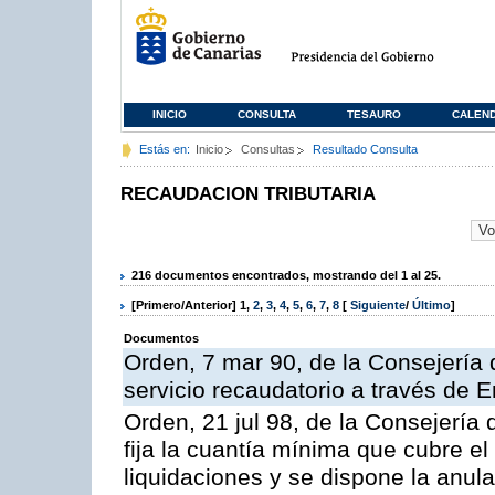
INICIO
CONSULTA
TESAURO
CALEN
Estás en:
Inicio
Consultas
Resultado Consulta
RECAUDACION TRIBUTARIA
216 documentos encontrados, mostrando del 1 al 25.
[Primero/Anterior]
1
,
2
,
3
,
4
,
5
,
6
,
7
,
8
[
Siguiente
/
Último
]
Documentos
Orden, 7 mar 90, de la Consejería 
servicio recaudatorio a través de 
Orden, 21 jul 98, de la Consejería
fija la cuantía mínima que cubre e
liquidaciones y se dispone la anula