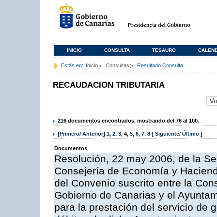
INICIO
CONSULTA
TESAURO
CALEN
Estás en:
Inicio
Consultas
Resultado Consulta
RECAUDACION TRIBUTARIA
216 documentos encontrados, mostrando del 76 al 100.
[
Primero
/
Anterior
]
1
,
2
,
3
,
4
,
5
,
6
,
7
,
8
[
Siguiente
/
Último
]
Documentos
Resolución, 22 may 2006, de la Se
Consejería de Economía y Hacienda
del Convenio suscrito entre la Co
Gobierno de Canarias y el Ayuntami
para la prestación del servicio de g