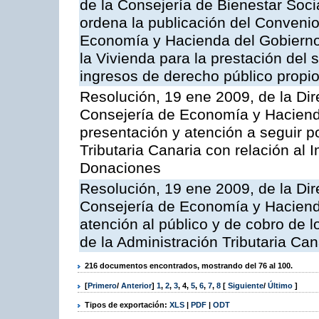
de la Consejería de Bienestar Soci
ordena la publicación del Convenio
Economía y Hacienda del Gobierno 
la Vivienda para la prestación del 
ingresos de derecho público propios
Resolución, 19 ene 2009, de la Dir
Consejería de Economía y Hacienda, 
presentación y atención a seguir po
Tributaria Canaria con relación al
Donaciones
Resolución, 19 ene 2009, de la Dir
Consejería de Economía y Hacienda
atención al público y de cobro de l
de la Administración Tributaria Can
216 documentos encontrados, mostrando del 76 al 100.
[
Primero
/
Anterior
]
1
,
2
,
3
,
4
,
5
,
6
,
7
,
8
[
Siguiente
/
Último
]
Tipos de exportación:
XLS
|
PDF
|
ODT