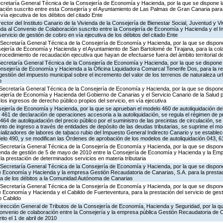
ecretaría General Técnica de la Consejería de Economía y Hacienda, por la que se dispone la
ción suscrito entre esta Consejería y el Ayuntamiento de Las Palmas de Gran Canaria para 
vía ejecutiva de los débitos del citado Ente
ector del Instituto Canario de la Vivienda de la Consejería de Bienestar Social, Juventud y Vi
nda al Convenio de Colaboración suscrito entre la Consejería de Economía y Hacienda y el Ins
servicio de gestión de cobro en vía ejecutiva de los débitos del citado Ente
 Secretaría General Técnica de la Consejería de Economía y Hacienda, por la que se dispone 
sejería de Economía y Hacienda y el Ayuntamiento de San Bartolomé de Tirajana, para la col
ocedimiento de recaudación ejecutiva que hayan de efectuarse fuera del ámbito territorial 
Secretaría General Técnica de la Consejería de Economía y Hacienda, por la que se dispone l
nsejería de Economía y Hacienda a la Oficina Liquidadora Comarcal Tenerife Dos, para la rea
 gestión del impuesto municipal sobre el incremento del valor de los terrenos de naturaleza u
o
Secretaría General Técnica de la Consejería de Economía y Hacienda, por la que se dispone 
ejería de Economía y Hacienda del Gobierno de Canarias y el Servicio Canario de la Salud p
los ingresos de derecho público propios del servicio, en vía ejecutiva
ejería de Economía y Hacienda, por la que se aprueban el modelo 460 de autoliquidación de
461 de declaración de operaciones accesoria a la autoliquidación, se regula el régimen de p
4 de autoliquidación del precio público por el suministro de las precintas de circulación, se
nto de ingreso a través de entidades de depósito de las deudas tributarias, se suprime el m
cializadores de labores de tabaco rubio del Impuesto General Indirecto Canario y se establece
delo 490, y se modifican las Órdenes de aprobación de los modelos de autoliquidación 043, 6
Secretaría General Técnica de la Consejería de Economía y Hacienda, por la que se dispone 
nda de gestión de 5 de mayo de 2010 entre la Consejería de Economía y Hacienda y la Emp
a prestación de determinados servicios en materia tributaria
 Secretaría General Técnica de la Consejería de Economía y Hacienda, por la que se dispone 
e Economía y Hacienda y la empresa Gestión Recaudatoria de Canarias, S.A. para la prestaci
iva de los débitos a la Comunidad Autónoma de Canarias
 Secretaría General Técnica de la Consejería de Economía y Hacienda, por la que se dispone 
 Economía y Hacienda y el Cabildo de Fuerteventura, para la prestación del servicio de gest
o Cabildo
Dirección General de Tributos de la Consejería de Economía, Hacienda y Seguridad, por la qu
Convenio de colaboración entre la Consejería y la empresa pública Gestión Recaudatoria de C
ito el 1 de abril de 2010