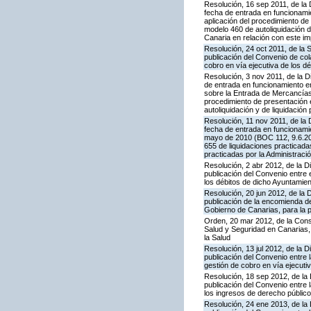
Resolución, 16 sep 2011, de la 
fecha de entrada en funcionami
aplicación del procedimiento d
modelo 460 de autoliquidación d
Canaria en relación con este i
Resolución, 24 oct 2011, de la
publicación del Convenio de col
cobro en vía ejecutiva de los d
Resolución, 3 nov 2011, de la D
de entrada en funcionamiento en
sobre la Entrada de Mercancías 
procedimiento de presentación 
autoliquidación y de liquidación
Resolución, 11 nov 2011, de la 
fecha de entrada en funcionamie
mayo de 2010 (BOC 112, 9.6.201
655 de liquidaciones practicada
practicadas por la Administració
Resolución, 2 abr 2012, de la D
publicación del Convenio entre 
los débitos de dicho Ayuntamie
Resolución, 20 jun 2012, de la 
publicación de la encomienda 
Gobierno de Canarias, para la p
Orden, 20 mar 2012, de la Conse
Salud y Seguridad en Canarias, 
la Salud
Resolución, 13 jul 2012, de la 
publicación del Convenio entre 
gestión de cobro en vía ejecuti
Resolución, 18 sep 2012, de la
publicación del Convenio entre 
los ingresos de derecho público
Resolución, 24 ene 2013, de la