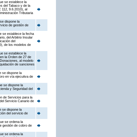
ue se establece la
s del Tabaco y de la
112, 9.6.2010), al
ministración Tributaria
se dispone la
rvicio de gestión de
e se establece la fecha
, del Arbitrio Insular
icación del
), de los modelos de
ue se establece la
 en la Orden de 27 de
 Donaciones, al modelo
liquidación de sanciones
e se dispone la
bro en vía ejecutiva de
ue se dispone la
ienda y Seguridad del
n de Servicios para la
del Servicio Canario de
e se dispone la
ión del servicio de
que se ordena la
de gestión de cobro de
que se ordena la