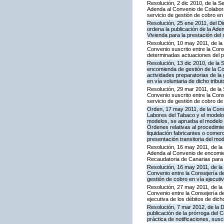
Resolución, 2 dic 2010, de la S
Adenda al Convenio de Colabora
servicio de gestión de cobro en 
Resolución, 25 ene 2011, del Dir
ordena la publicación de la Ade
Vivienda para la prestación del 
Resolución, 10 may 2011, de la
Convenio suscrito entre la Con
determinadas actuaciones del pr
Resolución, 13 dic 2010, de la 
encomienda de gestión de la Co
actividades preparatorias de la
en vía voluntaria de dicho tribut
Resolución, 29 mar 2011, de la 
Convenio suscrito entre la Cons
servicio de gestión de cobro de 
Orden, 17 may 2011, de la Cons
Labores del Tabaco y el modelo 
modelos, se aprueba el modelo 46
Órdenes relativas al procedimie
liquidación fabricantes o comer
presentación transitoria del mo
Resolución, 16 may 2011, de la 
Adenda al Convenio de encomie
Recaudatoria de Canarias para l
Resolución, 16 may 2011, de la
Convenio entre la Consejería d
gestión de cobro en vía ejecut
Resolución, 27 may 2011, de la
Convenio entre la Consejería de
ejecutiva de los débitos de dich
Resolución, 7 mar 2012, de la 
publicación de la prórroga del 
práctica de notificaciones, suscr