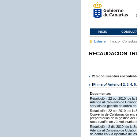
INICIO
CONSULT
Estás en:
Inicio
Consulta
RECAUDACION TR
216 documentos encontrados
[
Primero
/
Anterior
]
2
,
3
,
4
,
5
Documentos
Resolución, 22 oct 2010, de la 
Adenda al Convenio de Colabora
servicio de gestión de cobro en 
Resolución, 22 oct 2010, de la 
Convenio de Colaboración entre 
preparatorias de la gestión del
recaudación en vía voluntaria de
Resolución, 2 dic 2010, de la S
Adenda al Convenio de Colaborac
de cobro en vía ejecutiva de los