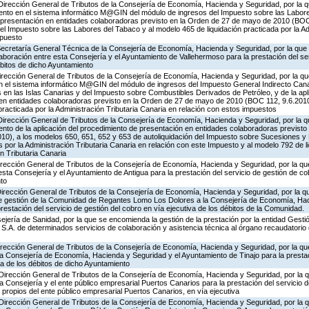
Dirección General de Tributos de la Consejería de Economía, Hacienda y Seguridad, por la q
ento en el sistema informático M@GIN del módulo de ingresos del Impuesto sobre las Labore
e presentación en entidades colaboradoras previsto en la Orden de 27 de mayo de 2010 (BOC 
el Impuesto sobre las Labores del Tabaco y al modelo 465 de liquidación practicada por la Ad
mpuesto
 Secretaría General Técnica de la Consejería de Economía, Hacienda y Seguridad, por la que 
aboración entre esta Consejería y el Ayuntamiento de Vallehermoso para la prestación del se
ébitos de dicho Ayuntamiento
irección General de Tributos de la Consejería de Economía, Hacienda y Seguridad, por la qu
 el sistema informático M@GIN del módulo de ingresos del Impuesto General Indirecto Canario
en las Islas Canarias y del Impuesto sobre Combustibles Derivados de Petróleo, y de la apl
en entidades colaboradoras previsto en la Orden de 27 de mayo de 2010 (BOC 112, 9.6.2010
 practicada por la Administración Tributaria Canaria en relación con estos impuestos
Dirección General de Tributos de la Consejería de Economía, Hacienda y Seguridad, por la q
nto de la aplicación del procedimiento de presentación en entidades colaboradoras previsto
0), a los modelos 650, 651, 652 y 653 de autoliquidación del Impuesto sobre Sucesiones y
s por la Administración Tributaria Canaria en relación con este Impuesto y al modelo 792 de 
n Tributaria Canaria
irección General de Tributos de la Consejería de Economía, Hacienda y Seguridad, por la qu
esta Consejería y el Ayuntamiento de Antigua para la prestación del servicio de gestión de co
nto
Dirección General de Tributos de la Consejería de Economía, Hacienda y Seguridad, por la q
de gestión de la Comunidad de Regantes Lomo Los Dolores a la Consejería de Economía, Hac
restación del servicio de gestión del cobro en vía ejecutiva de los débitos de la Comunidad.
jería de Sanidad, por la que se encomienda la gestión de la prestación por la entidad Gestió
S.A. de determinados servicios de colaboración y asistencia técnica al órgano recaudatorio 
Dirección General de Tributos de la Consejería de Economía, Hacienda y Seguridad, por la qu
la Consejería de Economía, Hacienda y Seguridad y el Ayuntamiento de Tinajo para la prestac
va de los débitos de dicho Ayuntamiento
 Dirección General de Tributos de la Consejería de Economía, Hacienda y Seguridad, por la 
la Consejería y el ente público empresarial Puertos Canarios para la prestación del servicio 
 propios del ente público empresarial Puertos Canarios, en vía ejecutiva
 Dirección General de Tributos de la Consejería de Economía, Hacienda y Seguridad, por la 