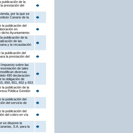
 publicación de la
la prestación del
vienda, por la que se
tituto Canario de la
la publicación del
aboración en
de dicho Ayuntamiento
a publicación de la
lización de las
rbana y la recaudación
la publicación del
ara la prestación del
l Impuesto sobre las
resentación de tales
 modifican diversas
odelo 490 declaración-
 la obligación de
15, 650, 651, 652 y 653
la publicación de la
resa Pública Gestión
la publicación del
ón del servicio de
la publicación del
ión del cobro en vía
e se dispone la
anarias, S.A. para la