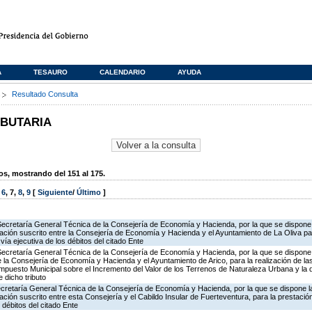
A
TESAURO
CALENDARIO
AYUDA
s
Resultado Consulta
IBUTARIA
, mostrando del 151 al 175.
,
6
,
7
,
8
,
9
[
Siguiente
/
Último
]
Secretaría General Técnica de la Consejería de Economía y Hacienda, por la que se dispone l
ción suscrito entre la Consejería de Economía y Hacienda y el Ayuntamiento de La Oliva par
vía ejecutiva de los débitos del citado Ente
Secretaría General Técnica de la Consejería de Economía y Hacienda, por la que se dispone 
la Consejería de Economía y Hacienda y el Ayuntamiento de Arico, para la realización de la
 Impuesto Municipal sobre el Incremento del Valor de los Terrenos de Naturaleza Urbana y la 
 dicho tributo
ecretaría General Técnica de la Consejería de Economía y Hacienda, por la que se dispone la
ión suscrito entre esta Consejería y el Cabildo Insular de Fuerteventura, para la prestación
 débitos del citado Ente