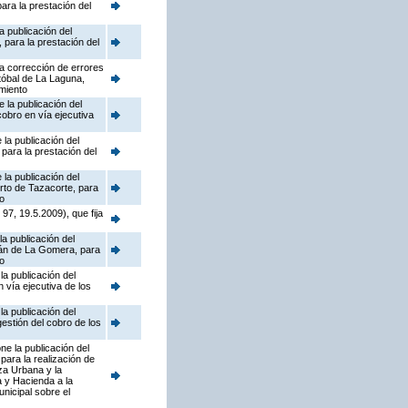
ara la prestación del
a publicación del
para la prestación del
a corrección de errores
tóbal de La Laguna,
amiento
 la publicación del
cobro en vía ejecutiva
la publicación del
para la prestación del
la publicación del
rto de Tazacorte, para
to
7, 19.5.2009), que fija
a publicación del
ián de La Gomera, para
to
a publicación del
 vía ejecutiva de los
a publicación del
gestión del cobro de los
e la publicación del
ara la realización de
eza Urbana y la
a y Hacienda a la
nicipal sobre el