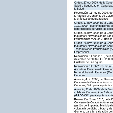
Orden, 27 oct 2009, de la Conse
Salud y Seguridad en Canarias, 
la Salud
Resolución, 11 nov de 2009, de 
la Adenda al Convenio de Colab
la práctica de notificaciones
Orden, 17 nov 2009, de la Conse
12.11.2009), que encomienda la 
determinados servicios de colab
Orden, 26 nov 2009, de la Cons
Industria y Navegación de Las P
Patrimoniales y Actos Jurídicos
Orden, 26 nov 2009, de la Cons
Industria y Navegación de Santa
Transmisiones Patrimoniales y 
Empresarial
Resolución, 11 ene 2010, de la 
diciembre de 2008 (BOC 260, 30
Cristóbal de La Laguna
Resolución, 11 feb 2010, de la 
Adenda al Convenio de Colabora
Recaudatoria de Canarias (Greca
Canarias
Anuncio, 4 dic 2008, del Direct
Convenio de Colaboración suscr
Canarias, S.A., para la práctica
Anuncio, 21 dic 2009, de la Sec
colaboración suscrito el 1 de o
(GRECASA) para la práctica de 
Resolución, 2 mar 2010, de la D
Convenio de Colaboración entre 
gestión del Impuesto Municipal 
voluntaria de dicho tributo, y d
Gomera, para la realización de 