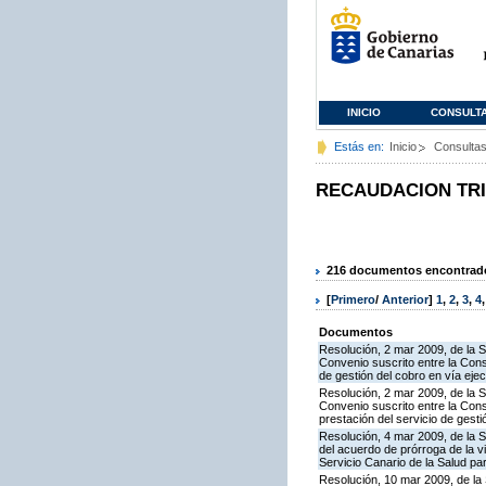
INICIO
CONSULT
Estás en:
Inicio
Consulta
RECAUDACION TR
216 documentos encontrados
[
Primero
/
Anterior
]
1
,
2
,
3
,
4
Documentos
Resolución, 2 mar 2009, de la S
Convenio suscrito entre la Cons
de gestión del cobro en vía eje
Resolución, 2 mar 2009, de la S
Convenio suscrito entre la Con
prestación del servicio de gesti
Resolución, 4 mar 2009, de la S
del acuerdo de prórroga de la v
Servicio Canario de la Salud par
Resolución, 10 mar 2009, de la 