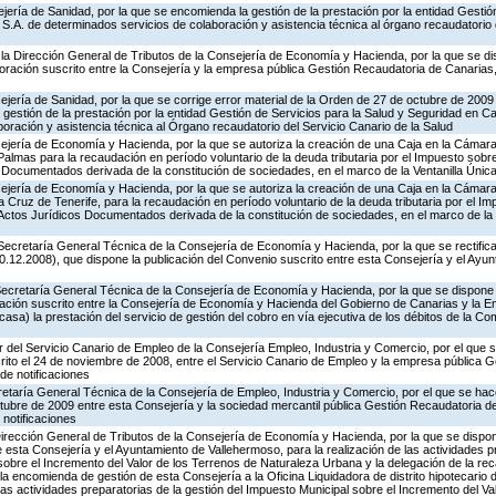
jería de Sanidad, por la que se encomienda la gestión de la prestación por la entidad Gestió
S.A. de determinados servicios de colaboración y asistencia técnica al órgano recaudatorio 
la Dirección General de Tributos de la Consejería de Economía y Hacienda, por la que se di
oración suscrito entre la Consejería y la empresa pública Gestión Recaudatoria de Canari
jería de Sanidad, por la que se corrige error material de la Orden de 27 de octubre de 200
gestión de la prestación por la entidad Gestión de Servicios para la Salud y Seguridad en Ca
oración y asistencia técnica al Órgano recaudatorio del Servicio Canario de la Salud
ejería de Economía y Hacienda, por la que se autoriza la creación de una Caja en la Cámara
almas para la recaudación en período voluntario de la deuda tributaria por el Impuesto sob
 Documentados derivada de la constitución de sociedades, en el marco de la Ventanilla Únic
ejería de Economía y Hacienda, por la que se autoriza la creación de una Caja en la Cámara
 Cruz de Tenerife, para la recaudación en período voluntario de la deuda tributaria por el I
Actos Jurídicos Documentados derivada de la constitución de sociedades, en el marco de la 
Secretaría General Técnica de la Consejería de Economía y Hacienda, por la que se rectific
.12.2008), que dispone la publicación del Convenio suscrito entre esta Consejería y el Ayu
Secretaría General Técnica de la Consejería de Economía y Hacienda, por la que se dispone l
ción suscrito entre la Consejería de Economía y Hacienda del Gobierno de Canarias y la E
sa) la prestación del servicio de gestión del cobro en vía ejecutiva de los débitos de la 
or del Servicio Canario de Empleo de la Consejería Empleo, Industria y Comercio, por el que s
ito el 24 de noviembre de 2008, entre el Servicio Canario de Empleo y la empresa pública 
 de notificaciones
retaría General Técnica de la Consejería de Empleo, Industria y Comercio, por el que se hac
ctubre de 2009 entre esta Consejería y la sociedad mercantil pública Gestión Recaudatoria d
notificaciones
irección General de Tributos de la Consejería de Economía y Hacienda, por la que se dispone
esta Consejería y el Ayuntamiento de Vallehermoso, para la realización de las actividades pr
sobre el Incremento del Valor de los Terrenos de Naturaleza Urbana y la delegación de la re
e la encomienda de gestión de esta Consejería a la Oficina Liquidadora de distrito hipotecari
las actividades preparatorias de la gestión del Impuesto Municipal sobre el Incremento del Va