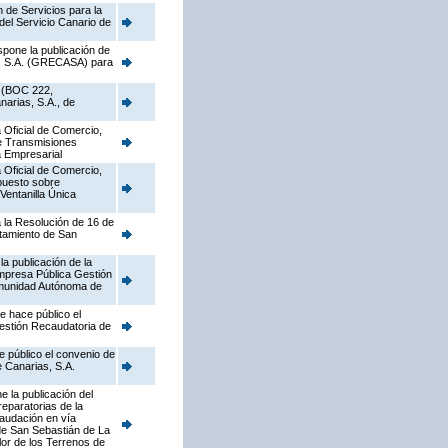
n de Servicios para la
del Servicio Canario de
spone la publicación de
as, S.A. (GRECASA) para
9 (BOC 222,
narias, S.A., de
 Oficial de Comercio,
re Transmisiones
a Empresarial
 Oficial de Comercio,
mpuesto sobre
Ventanilla Única
a la Resolución de 16 de
ntamiento de San
a publicación de la
mpresa Pública Gestión
Comunidad Autónoma de
e hace público el
Gestión Recaudatoria de
e público el convenio de
e Canarias, S.A.
 la publicación del
eparatorias de la
caudación en vía
o de San Sebastián de La
lor de los Terrenos de