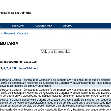
A
TESAURO
CALENDARIO
AYUDA
s
Resultado Consulta
IBUTARIA
, mostrando del 101 al 125.
,
5
,
6
,
7
,
8
[
Siguiente
/
Último
]
ecretaría General Técnica de la Consejería de Economía y Hacienda, por la que se dispone l
ejería de Economía y Hacienda del Gobierno de Canarias y el Ayuntamiento de Agulo para la 
cutiva de los débitos de dicho Ayuntamiento
ecretaría General Técnica de la Consejería de Economía y Hacienda, por la que se dispone l
sejería de Economía y Hacienda del Gobierno de Canarias y el Ayuntamiento de Los Llanos de
ón del cobro en vía ejecutiva de los débitos fuera del ámbito territorial de dicho Ayuntamiento
ecretaría General del Servicio Canario de la Salud de la Consejería de Sanidad, por la que se
igencia del convenio de colaboración firmado el 1 de abril de 2008 entre la Consejería de Ec
a la prestación del servicio de gestión del cobro en vía ejecutiva de los ingresos de derecho
Secretaría General Técnica de la Consejería de Economía y Hacienda, por la que se dispone 