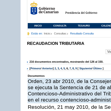
INICIO
CONSULTA
TESAURO
CALEN
Estás en:
Inicio
Consultas
Resultado Consulta
RECAUDACION TRIBUTARIA
216 documentos encontrados, mostrando del 126 al 150.
[
Primero
/
Anterior
]
2
,
3
,
4
,
5
,
6
,
7
,
8
,
9
[
Siguiente
/
Último
]
Documentos
Orden, 23 abr 2010, de la Conseje
se ejecuta la Sentencia de 21 de ab
Contencioso-Administrativo del Tri
en el recurso contencioso-adminis
Resolución, 21 may 2010, de la Se