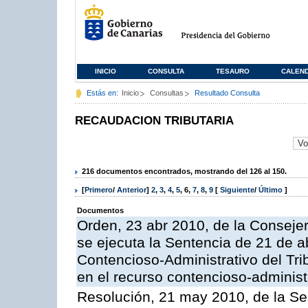
INICIO
CONSULTA
TESAURO
CALEN
Estás en:
Inicio
Consultas
Resultado Consulta
RECAUDACION TRIBUTARIA
216 documentos encontrados, mostrando del 126 al 150.
[
Primero
/
Anterior
]
2
,
3
,
4
,
5
,
6
,
7
,
8
,
9
[
Siguiente
/
Último
]
Documentos
Orden, 23 abr 2010, de la Conseje
se ejecuta la Sentencia de 21 de ab
Contencioso-Administrativo del Tri
en el recurso contencioso-adminis
Resolución, 21 may 2010, de la Se