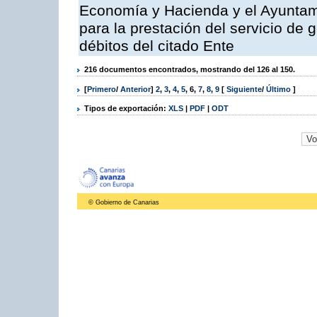
Economía y Hacienda y el Ayuntam
para la prestación del servicio de 
débitos del citado Ente
216 documentos encontrados, mostrando del 126 al 150.
[
Primero
/
Anterior
]
2
,
3
,
4
,
5
,
6
,
7
,
8
,
9
[
Siguiente
/
Último
]
Tipos de exportación:
XLS
|
PDF
|
ODT
© Gobierno de Canarias