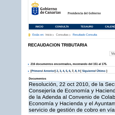
INICIO
CONSULTA
TESAURO
CALEN
Estás en:
Inicio
Consultas
Resultado Consulta
RECAUDACION TRIBUTARIA
216 documentos encontrados, mostrando del 151 al 175.
[
Primero
/
Anterior
]
2
,
3
,
4
,
5
,
6
,
7
,
8
,
9
[
Siguiente
/
Último
]
Documentos
Resolución, 22 oct 2010, de la Sec
Consejería de Economía y Hacienda
de la Adenda al Convenio de Colabo
Economía y Hacienda y el Ayuntami
servicio de gestión de cobro en vía