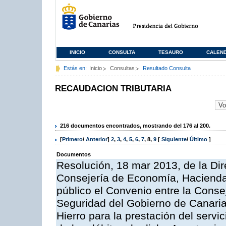
INICIO
CONSULTA
TESAURO
CALEN
Estás en:
Inicio
Consultas
Resultado Consulta
RECAUDACION TRIBUTARIA
216 documentos encontrados, mostrando del 176 al 200.
[
Primero
/
Anterior
]
2
,
3
,
4
,
5
,
6
,
7
,
8
,
9
[
Siguiente
/
Último
]
Documentos
Resolución, 18 mar 2013, de la Dir
Consejería de Economía, Hacienda 
público el Convenio entre la Cons
Seguridad del Gobierno de Canaria
Hierro para la prestación del servic