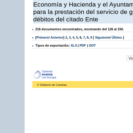
Economía y Hacienda y el Ayuntam
para la prestación del servicio de 
débitos del citado Ente
216 documentos encontrados, mostrando del 126 al 150.
[
Primero
/
Anterior
]
2
,
3
,
4
,
5
,
6
,
7
,
8
,
9
[
Siguiente
/
Último
]
Tipos de exportación:
XLS
|
PDF
|
ODT
© Gobierno de Canarias