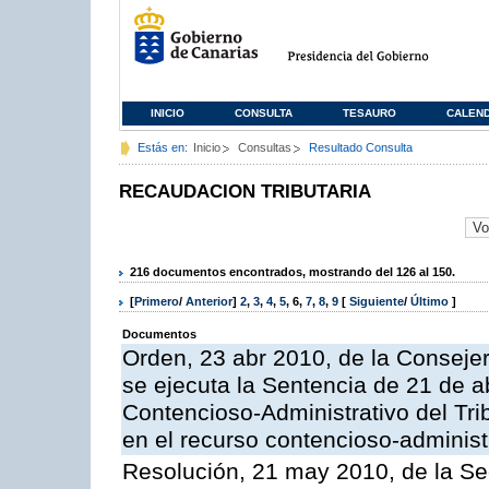
INICIO
CONSULTA
TESAURO
CALEN
Estás en:
Inicio
Consultas
Resultado Consulta
RECAUDACION TRIBUTARIA
216 documentos encontrados, mostrando del 126 al 150.
[
Primero
/
Anterior
]
2
,
3
,
4
,
5
,
6
,
7
,
8
,
9
[
Siguiente
/
Último
]
Documentos
Orden, 23 abr 2010, de la Conseje
se ejecuta la Sentencia de 21 de ab
Contencioso-Administrativo del Tri
en el recurso contencioso-adminis
Resolución, 21 may 2010, de la Se