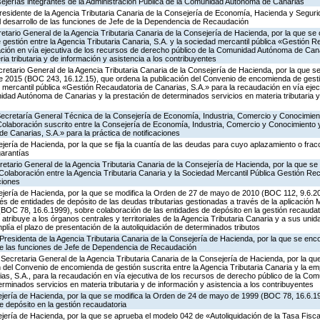
sejerías integrantes de la Administración Pública de la Comunidad Autónoma de Canarias
residente de la Agencia Tributaria Canaria de la Consejería de Economía, Hacienda y Segurid
 desarrollo de las funciones de Jefe de la Dependencia de Recaudación
retario General de la Agencia Tributaria Canaria de la Consejería de Hacienda, por la que se 
estión entre la Agencia Tributaria Canaria, S.A. y la sociedad mercantil pública «Gestión R
ación en vía ejecutiva de los recursos de derecho público de la Comunidad Autónoma de Cana
a tributaria y de información y asistencia a los contribuyentes
retario General de la Agencia Tributaria Canaria de la Consejería de Hacienda, por la que se 
e 2015 (BOC 243, 16.12.15), que ordena la publicación del Convenio de encomienda de gesti
d mercantil pública «Gestión Recaudatoria de Canarias, S.A.» para la recaudación en vía ejec
dad Autónoma de Canarias y la prestación de determinados servicios en materia tributaria y
 Secretaría General Técnica de la Consejería de Economía, Industria, Comercio y Conocimien
Colaboración suscrito entre la Consejería de Economía, Industria, Comercio y Conocimiento 
e Canarias, S.A.» para la práctica de notificaciones
jería de Hacienda, por la que se fija la cuantía de las deudas para cuyo aplazamiento o fra
garantías
retario General de la Agencia Tributaria Canaria de la Consejería de Hacienda, por la que se
Colaboración entre la Agencia Tributaria Canaria y la Sociedad Mercantil Pública Gestión Re
ciones
ejería de Hacienda, por la que se modifica la Orden de 27 de mayo de 2010 (BOC 112, 9.6.20
és de entidades de depósito de las deudas tributarias gestionadas a través de la aplicación
OC 78, 16.6.1999), sobre colaboración de las entidades de depósito en la gestión recaudato
atribuye a los órganos centrales y territoriales de la Agencia Tributaria Canaria y a sus unid
lía el plazo de presentación de la autoliquidación de determinados tributos
Presidenta de la Agencia Tributaria Canaria de la Consejería de Hacienda, por la que se en
 de las funciones de Jefe de Dependencia de Recaudación
Secretaria General de la Agencia Tributaria Canaria de la Consejería de Hacienda, por la que
del Convenio de encomienda de gestión suscrita entre la Agencia Tributaria Canaria y la em
as, S.A., para la recaudación en vía ejecutiva de los recursos de derecho público de la C
erminados servicios en materia tributaria y de información y asistencia a los contribuyentes
ejería de Hacienda, por la que se modifica la Orden de 24 de mayo de 1999 (BOC 78, 16.6.1
e depósito en la gestión recaudatoria
jería de Hacienda, por la que se aprueba el modelo 042 de «Autoliquidación de la Tasa Fisca