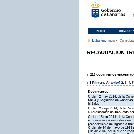
INICIO
CONSULT
Estás en:
Inicio
Consulta
RECAUDACION TR
216 documentos encontrados
[
Primero
/
Anterior
]
2
,
3
,
4
,
5
Documentos
Orden, 2 may 2014, de la Consej
Salud y Seguridad en Canarias, 
la Salud
Orden, 25 ago 2014, de la Cons
autoliquidación del Impuesto so
Orden, 15 oct 2014, de la Cons
económicos de naturaleza no tri
procedimiento de ingreso a trav
Orden de 24 de mayo de 1999 (B
julio de 2006, por la que se re