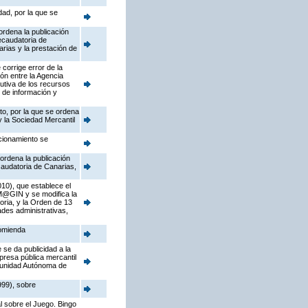
ad, por la que se
ordena la publicación
ecaudatoria de
rias y la prestación de
corrige error de la
ón entre la Agencia
utiva de los recursos
 de información y
to, por la que se ordena
y la Sociedad Mercantil
ccionamiento se
 ordena la publicación
caudatoria de Canarias,
10), que establece el
 M@GIN y se modifica la
ria, y la Orden de 13
ades administrativas,
comienda
 se da publicidad a la
presa pública mercantil
omunidad Autónoma de
999), sobre
l sobre el Juego. Bingo