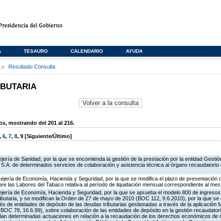
A
TESAURO
CALENDARIO
AYUDA
s
Resultado Consulta
IBUTARIA
, mostrando del 201 al 216.
,
6
,
7
,
8
,
9
[Siguiente/Último]
ería de Sanidad, por la que se encomienda la gestión de la prestación por la entidad Gestión
S.A. de determinados servicios de colaboración y asistencia técnica al órgano recaudatorio 
ejería de Economía, Hacienda y Seguridad, por la que se modifica el plazo de presentación 
bre las Labores del Tabaco relativa al período de liquidación mensual correspondiente al mes 
ejería de Economía, Hacienda y Seguridad, por la que se aprueba el modelo 800 de ingreso
butaria, y se modifican la Orden de 27 de mayo de 2010 (BOC 112, 9.6.2010), por la que se 
és de entidades de depósito de las deudas tributarias gestionadas a través de la aplicación
OC 78, 16.6.99), sobre colaboración de las entidades de depósito en la gestión recaudatori
gulan determinadas actuaciones en relación a la recaudación de los derechos económicos de 