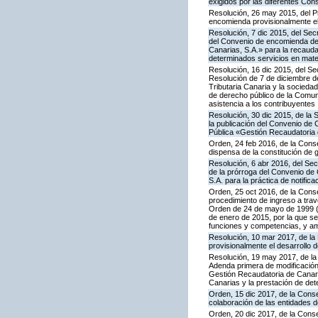
exigidos por las diferentes Con
Resolución, 26 may 2015, del P
encomienda provisionalmente el
Resolución, 7 dic 2015, del Sec
del Convenio de encomienda de g
Canarias, S.A.» para la recaud
determinados servicios en materi
Resolución, 16 dic 2015, del Sec
Resolución de 7 de diciembre d
Tributaria Canaria y la socieda
de derecho público de la Comuni
asistencia a los contribuyentes
Resolución, 30 dic 2015, de la
la publicación del Convenio de 
Pública «Gestión Recaudatoria d
Orden, 24 feb 2016, de la Conse
dispensa de la constitución de 
Resolución, 6 abr 2016, del Sec
de la prórroga del Convenio de 
S.A. para la práctica de notifica
Orden, 25 oct 2016, de la Cons
procedimiento de ingreso a trav
Orden de 24 de mayo de 1999 (B
de enero de 2015, por la que se 
funciones y competencias, y amp
Resolución, 10 mar 2017, de la 
provisionalmente el desarrollo
Resolución, 19 may 2017, de la 
Adenda primera de modificación 
Gestión Recaudatoria de Canari
Canarias y la prestación de det
Orden, 15 dic 2017, de la Cons
colaboración de las entidades d
Orden, 20 dic 2017, de la Conse