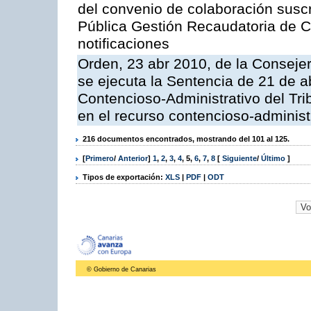
del convenio de colaboración suscr
Pública Gestión Recaudatoria de 
notificaciones
Orden, 23 abr 2010, de la Conseje
se ejecuta la Sentencia de 21 de ab
Contencioso-Administrativo del Tri
en el recurso contencioso-adminis
216 documentos encontrados, mostrando del 101 al 125.
[
Primero
/
Anterior
]
1
,
2
,
3
,
4
,
5
,
6
,
7
,
8
[
Siguiente
/
Último
]
Tipos de exportación:
XLS
|
PDF
|
ODT
© Gobierno de Canarias