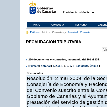
INICIO
CONSULTA
TESAURO
CALEN
Estás en:
Inicio
Consultas
Resultado Consulta
RECAUDACION TRIBUTARIA
216 documentos encontrados, mostrando del 101 al 125.
[
Primero
/
Anterior
]
1
,
2
,
3
,
4
,
5
,
6
,
7
,
8
[
Siguiente
/
Último
]
Documentos
Resolución, 2 mar 2009, de la Secr
Consejería de Economía y Hacienda
del Convenio suscrito entre la Co
Gobierno de Canarias y el Ayuntam
prestación del servicio de gestión 