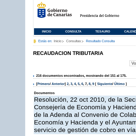
INICIO
CONSULTA
TESAURO
CALEN
Estás en:
Inicio
Consultas
Resultado Consulta
RECAUDACION TRIBUTARIA
216 documentos encontrados, mostrando del 151 al 175.
[
Primero
/
Anterior
]
2
,
3
,
4
,
5
,
6
,
7
,
8
,
9
[
Siguiente
/
Último
]
Documentos
Resolución, 22 oct 2010, de la Sec
Consejería de Economía y Hacienda
de la Adenda al Convenio de Colabo
Economía y Hacienda y el Ayuntami
servicio de gestión de cobro en vía