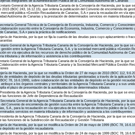
sejerías integrantes de la Administración Pública de la Comunidad Autónoma de Canarias
retario General de la Agencia Tributaria Canaria de la Consejería de Hacienda, por la que se 
e 2015 (BOC 243, 16.12.15), que ordena la publicación del Convenio de encomienda de gesti
d mercantil pública «Gestión Recaudatoria de Canarias, S.A.» para la recaudación en vía ejec
dad Autónoma de Canarias y la prestación de determinados servicios en materia tributaria y
 Secretaría General Técnica de la Consejería de Economía, Industria, Comercio y Conocimien
Colaboración suscrito entre la Consejería de Economía, Industria, Comercio y Conocimiento 
e Canarias, S.A.» para la práctica de notificaciones
jería de Hacienda, por la que se fija la cuantía de las deudas para cuyo aplazamiento o fra
garantías
retario General de la Agencia Tributaria Canaria de la Consejería de Hacienda, por la que se 
estión entre la Agencia Tributaria Canaria, S.A. y la sociedad mercantil pública «Gestión R
ación en vía ejecutiva de los recursos de derecho público de la Comunidad Autónoma de Cana
a tributaria y de información y asistencia a los contribuyentes
retario General de la Agencia Tributaria Canaria de la Consejería de Hacienda, por la que se
Colaboración entre la Agencia Tributaria Canaria y la Sociedad Mercantil Pública Gestión Re
ciones
ejería de Hacienda, por la que se modifica la Orden de 27 de mayo de 2010 (BOC 112, 9.6.20
és de entidades de depósito de las deudas tributarias gestionadas a través de la aplicación
OC 78, 16.6.1999), sobre colaboración de las entidades de depósito en la gestión recaudato
atribuye a los órganos centrales y territoriales de la Agencia Tributaria Canaria y a sus unid
lía el plazo de presentación de la autoliquidación de determinados tributos
Presidenta de la Agencia Tributaria Canaria de la Consejería de Hacienda, por la que se en
 de las funciones de Jefe de Dependencia de Recaudación
Secretaria General de la Agencia Tributaria Canaria de la Consejería de Hacienda, por la que
del Convenio de encomienda de gestión suscrita entre la Agencia Tributaria Canaria y la em
as, S.A., para la recaudación en vía ejecutiva de los recursos de derecho público de la C
erminados servicios en materia tributaria y de información y asistencia a los contribuyentes
Presidenta de la Agencia Tributaria Canaria de la Consejería de Hacienda, por la que se enc
de las funciones de la Subdirección de Recaudación y Gestión Tributaria
ejería de Hacienda, por la que se modifica la Orden de 24 de mayo de 1999 (BOC 78, 16.6.1
e depósito en la gestión recaudatoria
jería de Hacienda, por la que se modifica la Orden de 24 de mayo de 1999 (BOC 78, 16.6.99