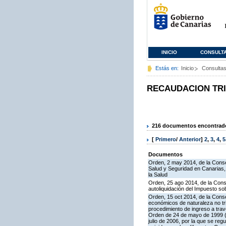
INICIO
CONSULT
Estás en:
Inicio
Consulta
RECAUDACION TR
216 documentos encontrados
[
Primero
/
Anterior
]
2
,
3
,
4
,
5
Documentos
Orden, 2 may 2014, de la Consej
Salud y Seguridad en Canarias, 
la Salud
Orden, 25 ago 2014, de la Cons
autoliquidación del Impuesto so
Orden, 15 oct 2014, de la Cons
económicos de naturaleza no tri
procedimiento de ingreso a trav
Orden de 24 de mayo de 1999 (B
julio de 2006, por la que se re