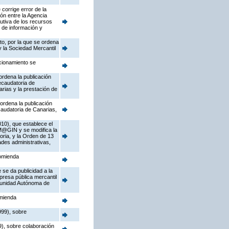
corrige error de la
ón entre la Agencia
utiva de los recursos
 de información y
to, por la que se ordena
y la Sociedad Mercantil
ccionamiento se
ordena la publicación
ecaudatoria de
rias y la prestación de
 ordena la publicación
caudatoria de Canarias,
10), que establece el
 M@GIN y se modifica la
ria, y la Orden de 13
ades administrativas,
comienda
 se da publicidad a la
presa pública mercantil
omunidad Autónoma de
omienda
999), sobre
), sobre colaboración