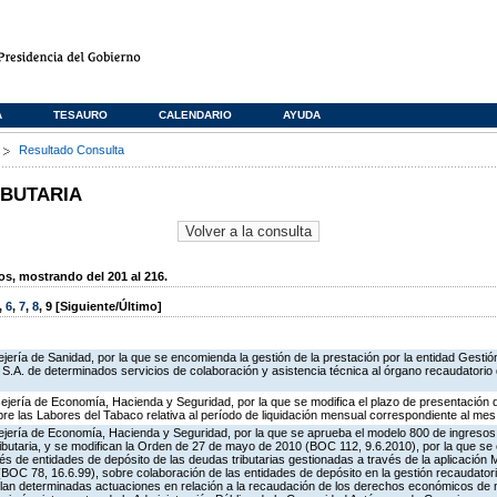
A
TESAURO
CALENDARIO
AYUDA
s
Resultado Consulta
IBUTARIA
, mostrando del 201 al 216.
,
6
,
7
,
8
,
9
[Siguiente/Último]
ería de Sanidad, por la que se encomienda la gestión de la prestación por la entidad Gestión
S.A. de determinados servicios de colaboración y asistencia técnica al órgano recaudatorio 
ejería de Economía, Hacienda y Seguridad, por la que se modifica el plazo de presentación 
bre las Labores del Tabaco relativa al período de liquidación mensual correspondiente al mes 
ejería de Economía, Hacienda y Seguridad, por la que se aprueba el modelo 800 de ingreso
butaria, y se modifican la Orden de 27 de mayo de 2010 (BOC 112, 9.6.2010), por la que se 
és de entidades de depósito de las deudas tributarias gestionadas a través de la aplicación
OC 78, 16.6.99), sobre colaboración de las entidades de depósito en la gestión recaudatori
gulan determinadas actuaciones en relación a la recaudación de los derechos económicos de 