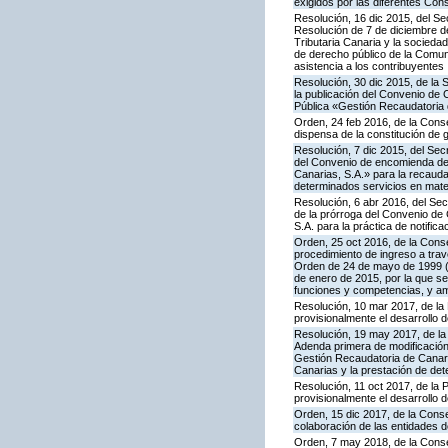
exigidos por las diferentes Con
Resolución, 16 dic 2015, del Sec
Resolución de 7 de diciembre d
Tributaria Canaria y la socieda
de derecho público de la Comuni
asistencia a los contribuyentes
Resolución, 30 dic 2015, de la
la publicación del Convenio de 
Pública «Gestión Recaudatoria d
Orden, 24 feb 2016, de la Conse
dispensa de la constitución de 
Resolución, 7 dic 2015, del Sec
del Convenio de encomienda de g
Canarias, S.A.» para la recaud
determinados servicios en materi
Resolución, 6 abr 2016, del Sec
de la prórroga del Convenio de 
S.A. para la práctica de notifica
Orden, 25 oct 2016, de la Cons
procedimiento de ingreso a trav
Orden de 24 de mayo de 1999 (B
de enero de 2015, por la que se 
funciones y competencias, y amp
Resolución, 10 mar 2017, de la 
provisionalmente el desarrollo
Resolución, 19 may 2017, de la 
Adenda primera de modificación 
Gestión Recaudatoria de Canari
Canarias y la prestación de det
Resolución, 11 oct 2017, de la 
provisionalmente el desarrollo 
Orden, 15 dic 2017, de la Cons
colaboración de las entidades d
Orden, 7 may 2018, de la Conse