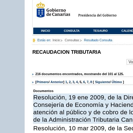
INICIO
CONSULTA
TESAURO
CALEN
Estás en:
Inicio
Consultas
Resultado Consulta
RECAUDACION TRIBUTARIA
216 documentos encontrados, mostrando del 101 al 125.
[
Primero
/
Anterior
]
1
,
2
,
3
,
4
,
5
,
6
,
7
,
8
[
Siguiente
/
Último
]
Documentos
Resolución, 19 ene 2009, de la Dir
Consejería de Economía y Hacienda
atención al público y de cobro de l
de la Administración Tributaria Can
Resolución, 10 mar 2009, de la Sec