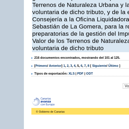
Terrenos de Naturaleza Urbana y l
voluntaria de dicho tributo, y de l
Consejería a la Oficina Liquidadora
Sebastián de La Gomera, para la re
preparatorias de la gestión del Im
Valor de los Terrenos de Naturalez
voluntaria de dicho tributo
216 documentos encontrados, mostrando del 101 al 125.
[
Primero
/
Anterior
]
1
,
2
,
3
,
4
,
5
,
6
,
7
,
8
[
Siguiente
/
Último
]
Tipos de exportación:
XLS
|
PDF
|
ODT
© Gobierno de Canarias