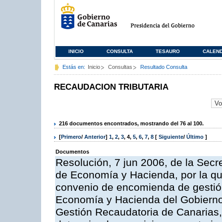
INICIO
CONSULTA
TESAURO
CALEN
Estás en:
Inicio
Consultas
Resultado Consulta
RECAUDACION TRIBUTARIA
216 documentos encontrados, mostrando del 76 al 100.
[
Primero
/
Anterior
]
1
,
2
,
3
,
4
,
5
,
6
,
7
,
8
[
Siguiente
/
Último
]
Documentos
Resolución, 7 jun 2006, de la Secr
de Economía y Hacienda, por la qu
convenio de encomienda de gestión
Economía y Hacienda del Gobierno
Gestión Recaudatoria de Canarias, 