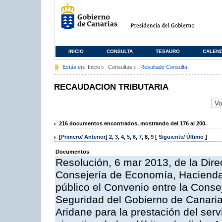
INICIO
CONSULTA
TESAURO
CALEN
Estás en:
Inicio
Consultas
Resultado Consulta
RECAUDACION TRIBUTARIA
216 documentos encontrados, mostrando del 176 al 200.
[
Primero
/
Anterior
]
2
,
3
,
4
,
5
,
6
,
7
,
8
,
9
[
Siguiente
/
Último
]
Documentos
Resolución, 6 mar 2013, de la Dire
Consejería de Economía, Hacienda 
público el Convenio entre la Cons
Seguridad del Gobierno de Canaria
Aridane para la prestación del serv