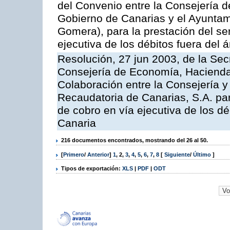
del Convenio entre la Consejería 
Gobierno de Canarias y el Ayuntam
Gomera), para la prestación del ser
ejecutiva de los débitos fuera del 
Resolución, 27 jun 2003, de la Sec
Consejería de Economía, Hacienda 
Colaboración entre la Consejería y
Recaudatoria de Canarias, S.A. par
de cobro en vía ejecutiva de los 
Canaria
216 documentos encontrados, mostrando del 26 al 50.
[
Primero
/
Anterior
]
1
,
2
,
3
,
4
,
5
,
6
,
7
,
8
[
Siguiente
/
Último
]
Tipos de exportación:
XLS
|
PDF
|
ODT