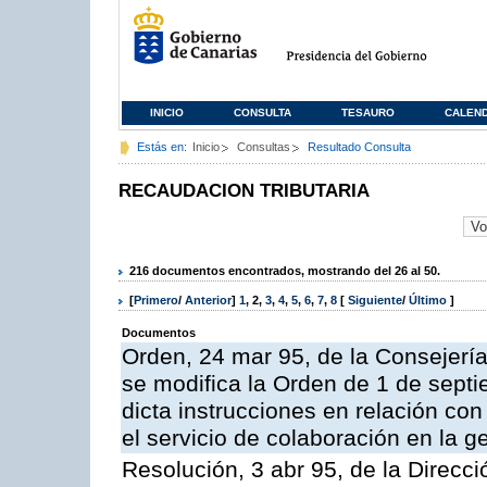
INICIO
CONSULTA
TESAURO
CALEN
Estás en:
Inicio
Consultas
Resultado Consulta
RECAUDACION TRIBUTARIA
216 documentos encontrados, mostrando del 26 al 50.
[
Primero
/
Anterior
]
1
,
2
,
3
,
4
,
5
,
6
,
7
,
8
[
Siguiente
/
Último
]
Documentos
Orden, 24 mar 95, de la Consejerí
se modifica la Orden de 1 de sept
dicta instrucciones en relación co
el servicio de colaboración en la g
Resolución, 3 abr 95, de la Direcci