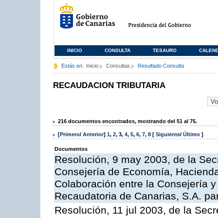
INICIO
CONSULTA
TESAURO
CALEN
Estás en:
Inicio
Consultas
Resultado Consulta
RECAUDACION TRIBUTARIA
216 documentos encontrados, mostrando del 51 al 75.
[
Primero
/
Anterior
]
1
,
2
,
3
,
4
,
5
,
6
,
7
,
8
[
Siguiente
/
Último
]
Documentos
Resolución, 9 may 2003, de la Sec
Consejería de Economía, Hacienda 
Colaboración entre la Consejería y
Recaudatoria de Canarias, S.A. para
Resolución, 11 jul 2003, de la Sec