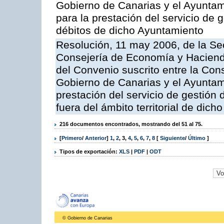
Gobierno de Canarias y el Ayuntami
para la prestación del servicio de g
débitos de dicho Ayuntamiento
Resolución, 11 may 2006, de la Sec
Consejería de Economía y Hacienda
del Convenio suscrito entre la Co
Gobierno de Canarias y el Ayuntami
prestación del servicio de gestión 
fuera del ámbito territorial de dic
216 documentos encontrados, mostrando del 51 al 75.
[
Primero
/
Anterior
]
1
,
2
,
3
,
4
,
5
,
6
,
7
,
8
[
Siguiente
/
Último
]
Tipos de exportación:
XLS
|
PDF
|
ODT
© Gobierno de Canarias