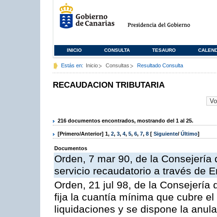
INICIO
CONSULTA
TESAURO
CALEN
Estás en:
Inicio
Consultas
Resultado Consulta
RECAUDACION TRIBUTARIA
216 documentos encontrados, mostrando del 1 al 25.
[Primero/Anterior]
1
,
2
,
3
,
4
,
5
,
6
,
7
,
8
[
Siguiente
/
Último
]
Documentos
Orden, 7 mar 90, de la Consejería 
servicio recaudatorio a través de 
Orden, 21 jul 98, de la Consejería
fija la cuantía mínima que cubre e
liquidaciones y se dispone la anula