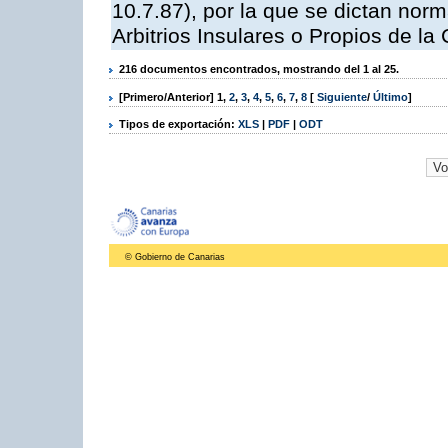
10.7.87), por la que se dictan norm
Arbitrios Insulares o Propios de 
216 documentos encontrados, mostrando del 1 al 25.
[Primero/Anterior]
1
,
2
,
3
,
4
,
5
,
6
,
7
,
8
[
Siguiente
/
Último
]
Tipos de exportación:
XLS
|
PDF
|
ODT
© Gobierno de Canarias