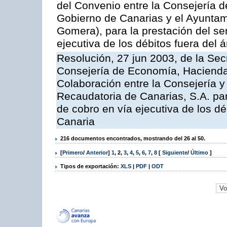
del Convenio entre la Consejería 
Gobierno de Canarias y el Ayuntam
Gomera), para la prestación del ser
ejecutiva de los débitos fuera del 
Resolución, 27 jun 2003, de la Sec
Consejería de Economía, Hacienda 
Colaboración entre la Consejería y
Recaudatoria de Canarias, S.A. par
de cobro en vía ejecutiva de los 
Canaria
216 documentos encontrados, mostrando del 26 al 50.
[
Primero
/
Anterior
]
1
,
2
,
3
,
4
,
5
,
6
,
7
,
8
[
Siguiente
/
Último
]
Tipos de exportación:
XLS
|
PDF
|
ODT