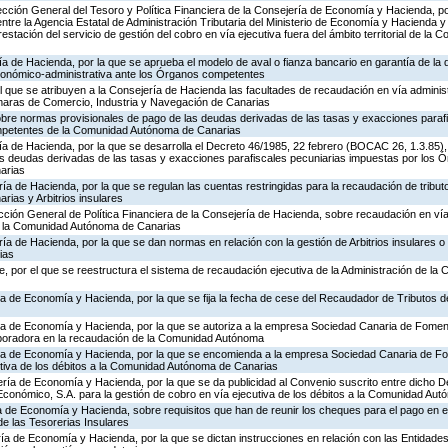
rección General del Tesoro y Política Financiera de la Consejería de Economía y Hacienda, po
entre la Agencia Estatal de Administración Tributaria del Ministerio de Economía y Hacienda y
stación del servicio de gestión del cobro en vía ejecutiva fuera del ámbito territorial de l
ía de Hacienda, por la que se aprueba el modelo de aval o fianza bancario en garantía de la d
económico-administrativa ante los Órganos competentes
el que se atribuyen a la Consejería de Hacienda las facultades de recaudación en vía adminis
aras de Comercio, Industria y Navegación de Canarias
obre normas provisionales de pago de las deudas derivadas de las tasas y exacciones paraf
mpetentes de la Comunidad Autónoma de Canarias
ría de Hacienda, por la que se desarrolla el Decreto 46/1985, 22 febrero (BOCAC 26, 1.3.85
las deudas derivadas de las tasas y exacciones parafiscales pecuniarias impuestas por los
arias
ría de Hacienda, por la que se regulan las cuentas restringidas para la recaudación de tribu
ias y Arbitrios insulares
ección General de Política Financiera de la Consejería de Hacienda, sobre recaudación en vía
 a la Comunidad Autónoma de Canarias
ía de Hacienda, por la que se dan normas en relación con la gestión de Arbitrios insulares o 
ias
, por el que se reestructura el sistema de recaudación ejecutiva de la Administración de l
ía de Economía y Hacienda, por la que se fija la fecha de cese del Recaudador de Tributos 
ría de Economía y Hacienda, por la que se autoriza a la empresa Sociedad Canaria de Fomen
aboradora en la recaudación de la Comunidad Autónoma
ería de Economía y Hacienda, por la que se encomienda a la empresa Sociedad Canaria de 
utiva de los débitos a la Comunidad Autónoma de Canarias
ería de Economía y Hacienda, por la que se da publicidad al Convenio suscrito entre dicho D
onómico, S.A. para la gestión de cobro en vía ejecutiva de los débitos a la Comunidad Au
ía de Economía y Hacienda, sobre requisitos que han de reunir los cheques para el pago en 
e las Tesorerias Insulares
ía de Economía y Hacienda, por la que se dictan instrucciones en relación con las Entidade