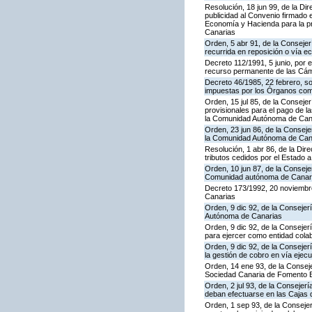
Resolución, 18 jun 99, de la Di
publicidad al Convenio firmado 
Economía y Hacienda para la pre
Canarias
Orden, 5 abr 91, de la Consejer
recurrida en reposición o vía 
Decreto 112/1991, 5 junio, por 
recurso permanente de las Cám
Decreto 46/1985, 22 febrero, s
impuestas por los Órganos co
Orden, 15 jul 85, de la Conseje
provisionales para el pago de 
la Comunidad Autónoma de Can
Orden, 23 jun 86, de la Conseje
la Comunidad Autónoma de Canar
Resolución, 1 abr 86, de la Dir
tributos cedidos por el Estado
Orden, 10 jun 87, de la Consejer
Comunidad autónoma de Canar
Decreto 173/1992, 20 noviembre
Canarias
Orden, 9 dic 92, de la Consejer
Autónoma de Canarias
Orden, 9 dic 92, de la Conseje
para ejercer como entidad col
Orden, 9 dic 92, de la Consej
la gestión de cobro en vía ejec
Orden, 14 ene 93, de la Consej
Sociedad Canaria de Fomento Ec
Orden, 2 jul 93, de la Consejer
deban efectuarse en las Cajas d
Orden, 1 sep 93, de la Consejer