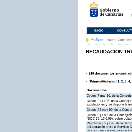
INICIO
CONSULT
Estás en:
Inicio
Consulta
RECAUDACION TR
216 documentos encontrados
[Primero/Anterior]
1
,
2
,
3
,
4
,
Documentos
Orden, 7 mar 90, de la Consejer
Orden, 21 jul 98, de la Conseje
liquidaciones y se dispone la an
Orden, 24 may 99, de la Consej
Orden, 6 jul 99, de la Consejer
(BOC 78, 16.6.99), sobre colabo
Resolución, 5 jul 99, de la Sec
colaboración entre el Servicio 
de cobro en vía ejecutiva de los