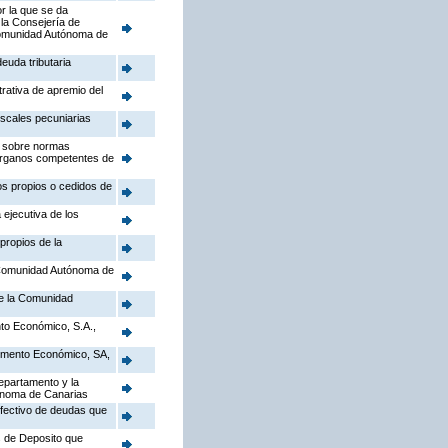
r la que se da
 la Consejería de
a Comunidad Autónoma de
euda tributaria
trativa de apremio del
iscales pecuniarias
), sobre normas
 Órganos competentes de
tos propios o cedidos de
 ejecutiva de los
propios de la
a Comunidad Autónoma de
de la Comunidad
to Económico, S.A.,
Fomento Económico, SA,
epartamento y la
tónoma de Canarias
efectivo de deudas que
s de Deposito que