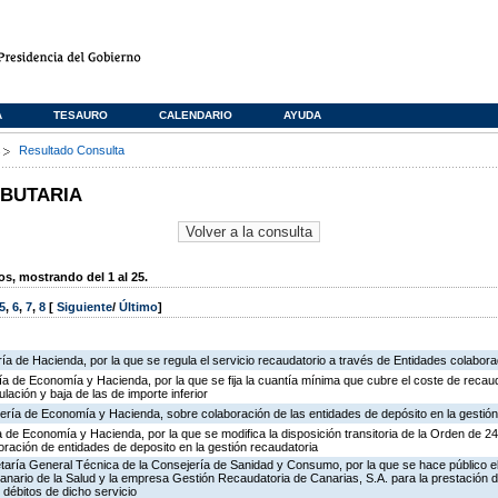
A
TESAURO
CALENDARIO
AYUDA
s
Resultado Consulta
IBUTARIA
, mostrando del 1 al 25.
5
,
6
,
7
,
8
[
Siguiente
/
Último
]
ía de Hacienda, por la que se regula el servicio recaudatorio a través de Entidades colabor
ría de Economía y Hacienda, por la que se fija la cuantía mínima que cubre el coste de recau
ulación y baja de las de importe inferior
ería de Economía y Hacienda, sobre colaboración de las entidades de depósito en la gestión
ía de Economía y Hacienda, por la que se modifica la disposición transitoria de la Orden de 
ración de entidades de deposito en la gestión recaudatoria
retaría General Técnica de la Consejería de Sanidad y Consumo, por la que se hace público e
Canario de la Salud y la empresa Gestión Recaudatoria de Canarias, S.A. para la prestación d
 débitos de dicho servicio