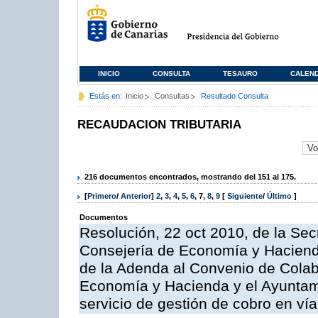
INICIO
CONSULTA
TESAURO
CALEN
Estás en:
Inicio
Consultas
Resultado Consulta
RECAUDACION TRIBUTARIA
216 documentos encontrados, mostrando del 151 al 175.
[
Primero
/
Anterior
]
2
,
3
,
4
,
5
,
6
,
7
,
8
,
9
[
Siguiente
/
Último
]
Documentos
Resolución, 22 oct 2010, de la Sec
Consejería de Economía y Hacienda
de la Adenda al Convenio de Colabo
Economía y Hacienda y el Ayuntami
servicio de gestión de cobro en vía