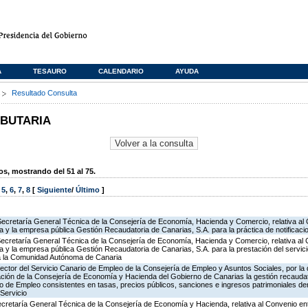
A
TESAURO
CALENDARIO
AYUDA
s
Resultado Consulta
IBUTARIA
, mostrando del 51 al 75.
,
5
,
6
,
7
,
8
[
Siguiente
/
Último
]
Secretaría General Técnica de la Consejería de Economía, Hacienda y Comercio, relativa al
a y la empresa pública Gestión Recaudatoria de Canarias, S.A. para la práctica de notificaci
 Secretaría General Técnica de la Consejería de Economía, Hacienda y Comercio, relativa al
a y la empresa pública Gestión Recaudatoria de Canarias, S.A. para la prestación del servic
s a la Comunidad Autónoma de Canaria
rector del Servicio Canario de Empleo de la Consejería de Empleo y Asuntos Sociales, por la 
ón de la Consejería de Economía y Hacienda del Gobierno de Canarias la gestión recaudato
io de Empleo consistentes en tasas, precios públicos, sanciones e ingresos patrimoniales der
Servicio
Secretaría General Técnica de la Consejería de Economía y Hacienda, relativa al Convenio en