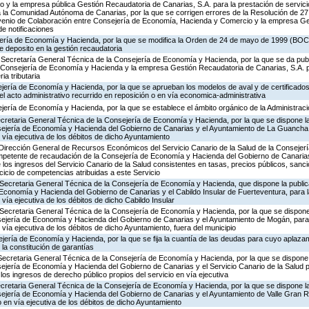
y la empresa pública Gestión Recaudatoria de Canarias, S.A. para la prestación de servici
 a la Comunidad Autónoma de Canarias, por la que se corrigen errores de la Resolución de 2
onvenio de Colaboración entre Consejería de Economía, Hacienda y Comercio y la empresa G
de notificaciones
jería de Economía y Hacienda, por la que se modifica la Orden de 24 de mayo de 1999 (BOC 
e deposito en la gestión recaudatoria
 Secretaría General Técnica de la Consejería de Economía y Hacienda, por la que se da publ
 Consejería de Economía y Hacienda y la empresa Gestión Recaudatoria de Canarias, S.A. p
ia tributaria
ejería de Economía y Hacienda, por la que se aprueban los modelos de aval y de certificado
el acto administrativo recurrido en reposición o en vía economica-administrativa
jería de Economía y Hacienda, por la que se establece el ámbito orgánico de la Administraci
ecretaria General Técnica de la Consejería de Economía y Hacienda, por la que se dispone la
sejería de Economía y Hacienda del Gobierno de Canarias y el Ayuntamiento de La Guancha, 
n vía ejecutiva de los débitos de dicho Ayuntamiento
 Dirección General de Recursos Económicos del Servicio Canario de la Salud de la Consejerí
petente de recaudación de la Consejería de Economía y Hacienda del Gobierno de Canarias
e los ingresos del Servicio Canario de la Salud consistentes en tasas, precios públicos, sanc
rcicio de competencias atribuidas a este Servicio
 Secretaria General Técnica de la Consejería de Economía y Hacienda, que dispone la publi
 Economía y Hacienda del Gobierno de Canarias y el Cabildo Insular de Fuerteventura, para l
 vía ejecutiva de los débitos de dicho Cabildo Insular
Secretaria General Técnica de la Consejería de Economía y Hacienda, por la que se dispone 
sejería de Economía y Hacienda del Gobierno de Canarias y el Ayuntamiento de Mogán, para 
 vía ejecutiva de los débitos de dicho Ayuntamiento, fuera del municipio
jería de Economía y Hacienda, por la que se fija la cuantía de las deudas para cuyo aplaza
la constitución de garantías
Secretaria General Técnica de la Consejería de Economía y Hacienda, por la que se dispone 
ejería de Economía y Hacienda del Gobierno de Canarias y el Servicio Canario de la Salud p
los ingresos de derecho público propios del servicio en vía ejecutiva
ecretaria General Técnica de la Consejería de Economía y Hacienda, por la que se dispone la
sejería de Economía y Hacienda del Gobierno de Canarias y el Ayuntamiento de Valle Gran Re
o en vía ejecutiva de los débitos de dicho Ayuntamiento