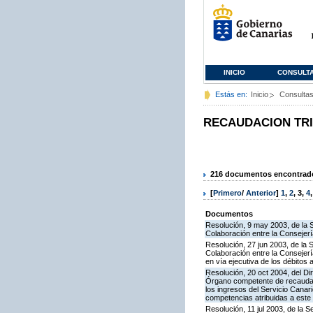
INICIO
CONSULT
Estás en:
Inicio
Consulta
RECAUDACION TR
216 documentos encontrados
[
Primero
/
Anterior
]
1
,
2
,
3
,
4
Documentos
Resolución, 9 may 2003, de la 
Colaboración entre la Consejerí
Resolución, 27 jun 2003, de la
Colaboración entre la Consejerí
en vía ejecutiva de los débito
Resolución, 20 oct 2004, del Di
Órgano competente de recaudaci
los ingresos del Servicio Canar
competencias atribuidas a este 
Resolución, 11 jul 2003, de la 