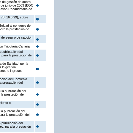
o de gestión de cobro
7 de junio de 2003 (BOC
estión Recaudatoria de
78, 16.6.99), sobre
icidad al convenio de
ara la prestación de
s de seguro de caucion
ón Tributaria Canaria
 publicación del
para la prestación del
a de Sanidad, por la
 la gestión
iones e ingresos
cación del Convenio
a prestación del
la publicación del
la prestación del
miento o
la publicación del
ara la prestación del
 publicación del
y, para la prestación