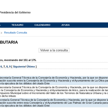
A
TESAURO
CALENDARIO
AYUDA
s
Resultado Consulta
IBUTARIA
, mostrando del 151 al 175.
,
6
,
7
,
8
,
9
[
Siguiente
/
Último
]
Secretaría General Técnica de la Consejería de Economía y Hacienda, por la que se dispone l
ción suscrito entre la Consejería de Economía y Hacienda y el Ayuntamiento de La Oliva par
vía ejecutiva de los débitos del citado Ente
Secretaría General Técnica de la Consejería de Economía y Hacienda, por la que se dispone 
la Consejería de Economía y Hacienda y el Ayuntamiento de Arico, para la realización de la
 Impuesto Municipal sobre el Incremento del Valor de los Terrenos de Naturaleza Urbana y la 
 dicho tributo
ecretaría General Técnica de la Consejería de Economía y Hacienda, por la que se dispone la
ción suscrito entre esta Consejería y el Ayuntamiento de Las Palmas de Gran Canaria para 
vía ejecutiva de los débitos del citado Ente