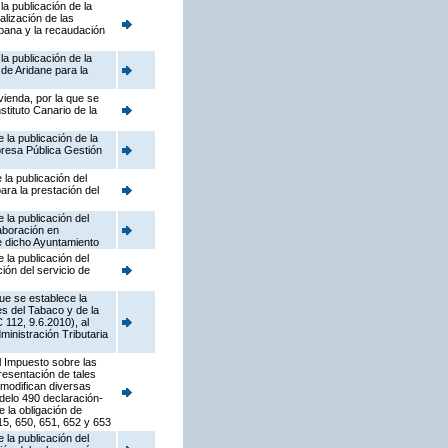
a publicación de la
lización de las
rbana y la recaudación
a publicación de la
de Aridane para la
vienda, por la que se
tituto Canario de la
la publicación de la
resa Pública Gestión
la publicación del
ara la prestación del
la publicación del
aboración en
de dicho Ayuntamiento
la publicación del
ón del servicio de
ue se establece la
s del Tabaco y de la
112, 9.6.2010), al
ministración Tributaria
l Impuesto sobre las
resentación de tales
 modifican diversas
odelo 490 declaración-
 la obligación de
15, 650, 651, 652 y 653
la publicación del