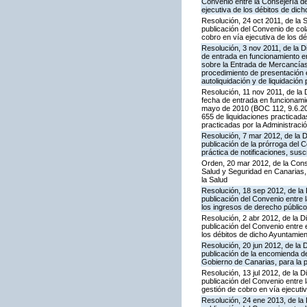
Convenio entre la Consejería de
ejecutiva de los débitos de dich
Resolución, 24 oct 2011, de la
publicación del Convenio de col
cobro en vía ejecutiva de los d
Resolución, 3 nov 2011, de la D
de entrada en funcionamiento en
sobre la Entrada de Mercancías 
procedimiento de presentación 
autoliquidación y de liquidación
Resolución, 11 nov 2011, de la 
fecha de entrada en funcionamie
mayo de 2010 (BOC 112, 9.6.201
655 de liquidaciones practicada
practicadas por la Administració
Resolución, 7 mar 2012, de la 
publicación de la prórroga del 
práctica de notificaciones, suscr
Orden, 20 mar 2012, de la Conse
Salud y Seguridad en Canarias, 
la Salud
Resolución, 18 sep 2012, de la
publicación del Convenio entre 
los ingresos de derecho público
Resolución, 2 abr 2012, de la D
publicación del Convenio entre 
los débitos de dicho Ayuntamie
Resolución, 20 jun 2012, de la 
publicación de la encomienda 
Gobierno de Canarias, para la p
Resolución, 13 jul 2012, de la 
publicación del Convenio entre 
gestión de cobro en vía ejecuti
Resolución, 24 ene 2013, de la