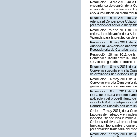
Resolución, 13 dic 2010, de la 
encomienda de gestión de la Co
actividades preparatorias de la
en vía voluntaria de dicho tribut
Resolución, 15 dic 2010, de la 
Adenda al Convenio de Colabora
prestación del servicio de gesti
Resolución, 25 ene 2011, del Dir
ordena la publicación de la Ade
Vivienda para la prestación del 
Resolución, 16 may 2011, de la 
Adenda al Convenio de encomie
Recaudatoria de Canarias para l
Resolución, 29 mar 2011, de la 
Convenio suscrito entre la Cons
servicio de gestión de cobro de 
Resolución, 10 may 2011, de la
Convenio suscrito entre la Con
determinadas actuaciones del pr
Resolución, 16 may 2011, de la
Convenio entre la Consejería d
gestión de cobro en vía ejecut
Resolución, 16 sep 2011, de la 
fecha de entrada en funcionami
aplicación del procedimiento d
modelo 460 de autoliquidación d
Canaria en relación con este i
Orden, 17 may 2011, de la Cons
Labores del Tabaco y el modelo 
modelos, se aprueba el modelo 46
Órdenes relativas al procedimie
liquidación fabricantes o comer
presentación transitoria del mo
Resolución, 27 may 2011, de la