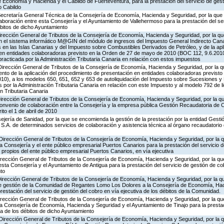
 Economía y Hacienda y el Cabildo de Fuerteventura, para la prestación del servicio de gest
o Cabildo
 Secretaría General Técnica de la Consejería de Economía, Hacienda y Seguridad, por la que 
aboración entre esta Consejería y el Ayuntamiento de Vallehermoso para la prestación del se
ébitos de dicho Ayuntamiento
irección General de Tributos de la Consejería de Economía, Hacienda y Seguridad, por la qu
 el sistema informático M@GIN del módulo de ingresos del Impuesto General Indirecto Canario
en las Islas Canarias y del Impuesto sobre Combustibles Derivados de Petróleo, y de la apl
en entidades colaboradoras previsto en la Orden de 27 de mayo de 2010 (BOC 112, 9.6.2010
 practicada por la Administración Tributaria Canaria en relación con estos impuestos
Dirección General de Tributos de la Consejería de Economía, Hacienda y Seguridad, por la q
nto de la aplicación del procedimiento de presentación en entidades colaboradoras previsto
0), a los modelos 650, 651, 652 y 653 de autoliquidación del Impuesto sobre Sucesiones y
s por la Administración Tributaria Canaria en relación con este Impuesto y al modelo 792 de 
n Tributaria Canaria
Dirección General de Tributos de la Consejería de Economía, Hacienda y Seguridad, por la qu
Convenio de colaboración entre la Consejería y la empresa pública Gestión Recaudatoria de C
ito el 1 de abril de 2010
jería de Sanidad, por la que se encomienda la gestión de la prestación por la entidad Gestió
S.A. de determinados servicios de colaboración y asistencia técnica al órgano recaudatorio 
 Dirección General de Tributos de la Consejería de Economía, Hacienda y Seguridad, por la 
la Consejería y el ente público empresarial Puertos Canarios para la prestación del servicio 
 propios del ente público empresarial Puertos Canarios, en vía ejecutiva
irección General de Tributos de la Consejería de Economía, Hacienda y Seguridad, por la qu
esta Consejería y el Ayuntamiento de Antigua para la prestación del servicio de gestión de co
nto
Dirección General de Tributos de la Consejería de Economía, Hacienda y Seguridad, por la q
de gestión de la Comunidad de Regantes Lomo Los Dolores a la Consejería de Economía, Hac
restación del servicio de gestión del cobro en vía ejecutiva de los débitos de la Comunidad.
Dirección General de Tributos de la Consejería de Economía, Hacienda y Seguridad, por la qu
la Consejería de Economía, Hacienda y Seguridad y el Ayuntamiento de Tinajo para la prestac
va de los débitos de dicho Ayuntamiento
 Dirección General de Tributos de la Consejería de Economía, Hacienda y Seguridad, por la 