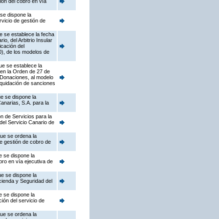
ión del cobro en vía
se dispone la
rvicio de gestión de
e se establece la fecha
, del Arbitrio Insular
icación del
), de los modelos de
ue se establece la
 en la Orden de 27 de
 Donaciones, al modelo
liquidación de sanciones
e se dispone la
anarias, S.A. para la
n de Servicios para la
del Servicio Canario de
que se ordena la
de gestión de cobro de
e se dispone la
bro en vía ejecutiva de
ue se dispone la
ienda y Seguridad del
e se dispone la
ión del servicio de
que se ordena la