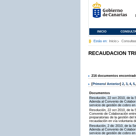
INICIO
CONSULT
Estás en:
Inicio
Consulta
RECAUDACION TR
216 documentos encontrados
[
Primero
/
Anterior
]
2
,
3
,
4
,
5
Documentos
Resolución, 22 oct 2010, de la 
Adenda al Convenio de Colabora
servicio de gestión de cobro en 
Resolución, 22 oct 2010, de la 
Convenio de Colaboración entre 
preparatorias de la gestión del
recaudación en vía voluntaria de
Resolución, 2 dic 2010, de la S
Adenda al Convenio de Colabora
servicio de gestión de cobro en 