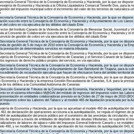
Secretaría General Técnica de la Consejería de Economía y Hacienda, por la que se dispone l
nsejería de Economía y Hacienda a la Oficina Liquidadora Comarcal Tenerife Dos, para la rea
 gestión del impuesto municipal sobre el incremento del valor de los terrenos de naturaleza u
o
Secretaría General Técnica de la Consejería de Economía y Hacienda, por la que se dispone l
ción suscrito entre la Consejería de Economía y Hacienda y el Ayuntamiento de Los Llanos 
ón del cobro en vía ejecutiva de los débitos del citado Ente
ector del Instituto Canario de la Vivienda de la Consejería de Bienestar Social, Juventud y Vi
nda al Convenio de Colaboración suscrito entre la Consejería de Economía y Hacienda y el Ins
servicio de gestión de cobro en vía ejecutiva de los débitos del citado Ente
Secretaría General Técnica de la Consejería de Economía y Hacienda, por la que se dispone 
nda de gestión de 5 de mayo de 2010 entre la Consejería de Economía y Hacienda y la Emp
a prestación de determinados servicios en materia tributaria
Secretaría General Técnica de la Consejería de Economía y Hacienda, por la que se dispone 
ejería de Economía y Hacienda del Gobierno de Canarias y el Servicio Canario de la Salud p
los ingresos de derecho público propios del servicio, en vía ejecutiva
 Secretaría General Técnica de la Consejería de Economía y Hacienda, por la que se dispone 
sejería de Economía y Hacienda y el Ayuntamiento de San Bartolomé de Tirajana, para la col
ocedimiento de recaudación ejecutiva que hayan de efectuarse fuera del ámbito territorial 
 Secretaría General Técnica de la Consejería de Economía y Hacienda, por la que se dispone 
e Economía y Hacienda y la empresa Gestión Recaudatoria de Canarias, S.A. para la prestaci
iva de los débitos a la Comunidad Autónoma de Canarias
Dirección General de Tributos de la Consejería de Economía, Hacienda y Seguridad, por la q
ento en el sistema informático M@GIN del módulo de ingresos del Impuesto sobre las Labore
e presentación en entidades colaboradoras previsto en la Orden de 27 de mayo de 2010 (BOC 
el Impuesto sobre las Labores del Tabaco y al modelo 465 de liquidación practicada por la Ad
mpuesto
ejería de Economía y Hacienda, por la que se aprueban el modelo 460 de autoliquidación de
461 de declaración de operaciones accesoria a la autoliquidación, se regula el régimen de p
4 de autoliquidación del precio público por el suministro de las precintas de circulación, se
nto de ingreso a través de entidades de depósito de las deudas tributarias, se suprime el m
cializadores de labores de tabaco rubio del Impuesto General Indirecto Canario y se establece
delo 490, y se modifican las Órdenes de aprobación de los modelos de autoliquidación 043, 6
 Secretaría General Técnica de la Consejería de Economía y Hacienda, por la que se dispone 