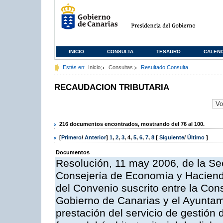
INICIO
CONSULTA
TESAURO
CALEN
Estás en:
Inicio
Consultas
Resultado Consulta
RECAUDACION TRIBUTARIA
216 documentos encontrados, mostrando del 76 al 100.
[
Primero
/
Anterior
]
1
,
2
,
3
,
4
,
5
,
6
,
7
,
8
[
Siguiente
/
Último
]
Documentos
Resolución, 11 may 2006, de la Sec
Consejería de Economía y Hacienda
del Convenio suscrito entre la Co
Gobierno de Canarias y el Ayuntami
prestación del servicio de gestión 