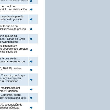
Orden de 1 de
ervicio de colaboración
 competencia para la
 materia de gestión
or la que se da
el servicio de gestión
or la que se da
e Las Palmas de Gran
cho Ayuntamiento
 de Economía y
de deposito que prestan
 transitoria de
r la que se da
ara la prestación del
, 16.6.99), sobre
y Comercio, por la que
jería y la empresa
 de la Comunidad
 modificación del
omía y Hacienda
y Comercio, sobre
tión recaudatoria de la
), la condición de
tidades públicas