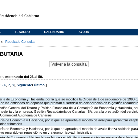
A
TESAURO
CALENDARIO
AYUDA
s
Resultado Consulta
IBUTARIA
, mostrando del 26 al 50.
,
5
,
6
,
7
,
8
[
Siguiente
/
Último
]
ería de Economía y Hacienda, por la que se modifica la Orden de 1 de septiembre de 1993 (
con las entidades de deposito que prestan el servicio de colaboración en la gestión recaudato
ección General del Tesoro y Política Financiera de la Consejería de Economía y Hacienda, por
onsejería y la empresa, Gestión Recaudatoria de Canarias, SA, para la prestación del servici
 la Comunidad Autónoma de Canarias
ería de Economía y Hacienda, por la que se aprueba el modelo de aval para garantizar el ap
das tributarias
ría de Economía y Hacienda, por la que se aprueba el modelo de aval o fianza solidario para 
ivo recurrido en reposición o en vía economico-administrativa
ería de Economía y Hacienda, por la que se delimitan competencias en materia de aplazamie