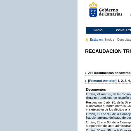
INICIO
CONSULT
Estás en:
Inicio
Consulta
RECAUDACION TR
216 documentos encontrados
[
Primero
/
Anterior
]
1
,
2
,
3
,
4
Documentos
Orden, 24 mar 95, de la Consej
dicta instrucciones en relación 
Resolución, 3 abr 95, de la Dir
al convenio suscrito entre la C
vía ejecutiva de los débitos a
Orden, 11 ene 96, de la Consej
fraccionamiento del pago de deu
Orden, 11 ene 96, de la Conseje
suspension del acto administrat
Orden, 30 nov 95, de la Consej