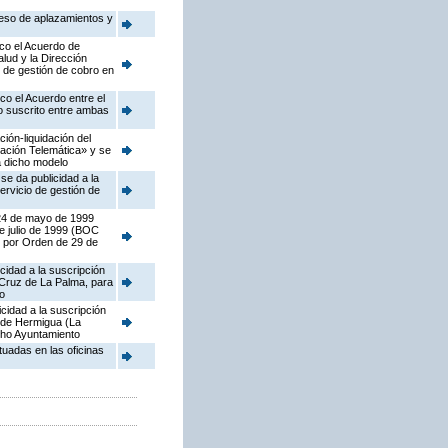
reso de aplazamientos y
ico el Acuerdo de
lud y la Dirección
o de gestión de cobro en
co el Acuerdo entre el
io suscrito entre ambas
ión-liquidación del
ación Telemática» y se
a dicho modelo
e da publicidad a la
ervicio de gestión de
 24 de mayo de 1999
de julio de 1999 (BOC
ro por Orden de 29 de
cidad a la suscripción
 Cruz de La Palma, para
to
cidad a la suscripción
a de Hermigua (La
icho Ayuntamiento
tuadas en las oficinas