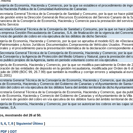
la misma
ejería de Economía, Hacienda y Comercio, por la que se establece el procedimiento de ing
 la Hacienda Publica de la Comunidad Autónoma de Canarias
 Secretaria General Técnica de la Consejería de Sanidad y Consumo, por la que se hace públ
de gestión entre la Dirección General de Recursos Económicos del Servicio Canario de la Sa
inanciera de la Consejería de Economía, Hacienda y Comercio para la prestación del servici
dicho Servicio
Secretaría General Técnica de la Consejería de Sanidad y Consumo, por la que se hace públi
la empresa Gestión Recaudatoria de Canarias, S.A. de finalización de la vigencia del Conven
rvicio de gestión de cobro en vía ejecutiva de los débitos de dicho Servicio
ejería de Economía, Hacienda y Comercio, por la que se aprueba el modelo 621 de «Declarac
Patrimoniales y Actos Jurídicos Documentados.Compraventa de Vehículos Usados. Present
rales y el procedimiento para la presentación telemática de la declaración correspondiente 
 Secretaria General Técnica de la Consejería de Economía, Hacienda y Comercio, por la que s
la Consejería y la Agencia de Protección del Medio Urbano y Natural, para la prestación del s
o publico propios de la Agencia, tanto en periodo voluntario como en vía ejecutiva
jería de Economía, Hacienda y Comercio, por la que se modifica parcialmente la Orden de
ración de las entidades de deposito en la gestión recaudatoria, modificada por Orden de 6 
 julio de 1999 (BOC 99, 26.7.99) que también la modifica y corrige errores y adaptada al eu
11.2001)
Secretaria General Técnica de la Consejería de Economía, Hacienda y Comercio, que da publi
ía de Economía, Hacienda y Comercio del Gobierno de Canarias y el Ayuntamiento de Santa
stión del cobro en vía ejecutiva de los débitos fuera del ámbito territorial de dicho Ayuntamien
Secretaría General Técnica de la Consejería de Economía, Hacienda y Comercio, que da publi
ía de Economía, Hacienda y Comercio del Gobierno de Canarias y el Ayuntamiento de la Vill
servicio de gestión del cobro en vía ejecutiva de los débitos fuera del ámbito territorial de d
jería de Economía, Hacienda y Comercio, por la que se autorizan los cobros en las cajas si
arias, S.A.
, mostrando del 26 al 50.
,
5
,
6
,
7
,
8
[
Siguiente
/
Último
]
|
PDF
|
ODT