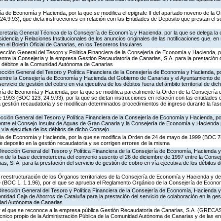
ía de Economía y Hacienda, por la que se modifica el epigrafe II del apartado noveno de la 
.9.93), que dicta instrucciones en relación con las Entidades de Deposito que prestan el s
ecretaria General Técnica de la Consejería de Economía y Hacienda, por la que se delega la
idencia y Relaciones Institucionales de los anuncios originales de las notificaciones que, en
n el Boletín Oficial de Canarias, en los Tesoreros Insulares
rección General del Tesoro y Política Financiera de la Consejería de Economía y Hacienda, p
 entre la Consejería y la empresa Gestión Recaudatoria de Canarias, S.A. para la prestación d
os débitos a la Comunidad Autónoma de Canarias
rección General del Tesoro y Política Financiera de la Consejería de Economía y Hacienda, p
o entre la Consejería de Economía y Hacienda del Gobierno de Canarias y el Ayuntamiento d
servicio de gestión del cobro en vía ejecutiva de los débitos fuera del ámbito territorial de di
ería de Economía y Hacienda, por la que se modifica parcialmente la Orden de la Consejería
1993 (BOC 123, 24.9.93), por la que se dictan instrucciones en relación con las entidades 
la gestión recaudatoria y se modifican determinados procedimientos de ingreso durante la fase
ección General del Tesoro y Política Financiera de la Consejería de Economía y Hacienda, po
entre el Consejo Insular de Aguas de Gran Canaria y la Consejería de Economía y Hacienda p
 vía ejecutiva de los débitos de dicho Consejo
ería de Economía y Hacienda, por la que se modifica la Orden de 24 de mayo de 1999 (BOC 78
e deposito en la gestión recaudatoria y se corrigen errores de la misma
Dirección General del Tesoro y Política Financiera de la Consejería de Economía, Hacienda 
ión de la base decimotercera del convenio suscrito el 26 de diciembre de 1997 entre la Conse
s, S. A. para la prestación del servicio de gestión de cobro en vía ejecutiva de los débitos
reestructuración de los Órganos territoriales de la Consejería de Economía y Hacienda y de
 (BOC 1, 1.1.96), por el que se aprueba el Reglamento Orgánico de la Consejería de Econ
 Dirección General del Tesoro y Política Financiera de la Consejería de Economía, Hacienda 
entidad Caja de Ahorros de Cataluña para la prestación del servicio de colaboración en la ges
dad Autónoma de Canarias
 el que se reconoce a la empresa pública Gestión Recaudatoria de Canarias, S.A. (GRECASA
écnico propio de la Administración Pública de la Comunidad Autónoma de Canarias y de las en