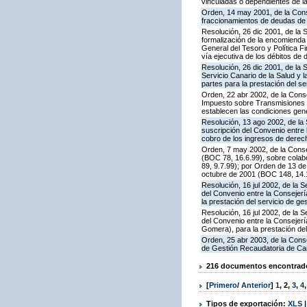
vinculadas o dependientes de 
Orden, 14 may 2001, de la Cons
fraccionamientos de deudas de
Resolución, 26 dic 2001, de la
formalización de la encomienda 
General del Tesoro y Política F
vía ejecutiva de los débitos de 
Resolución, 26 dic 2001, de la 
Servicio Canario de la Salud y 
partes para la prestación del se
Orden, 22 abr 2002, de la Cons
Impuesto sobre Transmisiones 
establecen las condiciones gene
Resolución, 13 ago 2002, de la
suscripción del Convenio entre 
cobro de los ingresos de derech
Orden, 7 may 2002, de la Conse
(BOC 78, 16.6.99), sobre colabo
89, 9.7.99); por Orden de 13 de
octubre de 2001 (BOC 148, 14.
Resolución, 16 jul 2002, de la 
del Convenio entre la Consejer
la prestación del servicio de ge
Resolución, 16 jul 2002, de la 
del Convenio entre la Consejer
Gomera), para la prestación del 
Orden, 25 abr 2003, de la Conse
de Gestión Recaudatoria de Can
216 documentos encontrados
[
Primero
/
Anterior
]
1
,
2
,
3
,
4
Tipos de exportación:
XLS