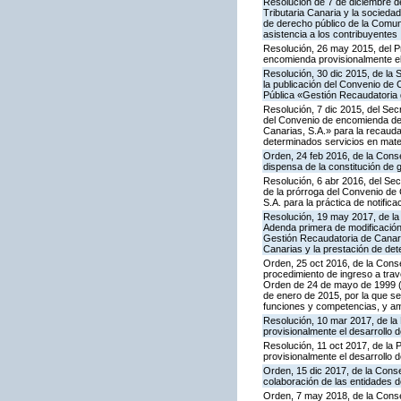
Resolución de 7 de diciembre d
Tributaria Canaria y la socieda
de derecho público de la Comuni
asistencia a los contribuyentes
Resolución, 26 may 2015, del P
encomienda provisionalmente el
Resolución, 30 dic 2015, de la
la publicación del Convenio de 
Pública «Gestión Recaudatoria d
Resolución, 7 dic 2015, del Sec
del Convenio de encomienda de g
Canarias, S.A.» para la recaud
determinados servicios en materi
Orden, 24 feb 2016, de la Conse
dispensa de la constitución de 
Resolución, 6 abr 2016, del Sec
de la prórroga del Convenio de 
S.A. para la práctica de notifica
Resolución, 19 may 2017, de la 
Adenda primera de modificación 
Gestión Recaudatoria de Canari
Canarias y la prestación de det
Orden, 25 oct 2016, de la Cons
procedimiento de ingreso a trav
Orden de 24 de mayo de 1999 (B
de enero de 2015, por la que se 
funciones y competencias, y amp
Resolución, 10 mar 2017, de la 
provisionalmente el desarrollo
Resolución, 11 oct 2017, de la 
provisionalmente el desarrollo 
Orden, 15 dic 2017, de la Cons
colaboración de las entidades d
Orden, 7 may 2018, de la Conse