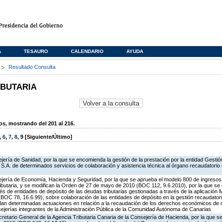
A
TESAURO
CALENDARIO
AYUDA
s
Resultado Consulta
IBUTARIA
, mostrando del 201 al 216.
,
6
,
7
,
8
,
9
[Siguiente/Último]
ería de Sanidad, por la que se encomienda la gestión de la prestación por la entidad Gestión
S.A. de determinados servicios de colaboración y asistencia técnica al órgano recaudatorio 
ejería de Economía, Hacienda y Seguridad, por la que se aprueba el modelo 800 de ingreso
butaria, y se modifican la Orden de 27 de mayo de 2010 (BOC 112, 9.6.2010), por la que se 
és de entidades de depósito de las deudas tributarias gestionadas a través de la aplicación
OC 78, 16.6.99), sobre colaboración de las entidades de depósito en la gestión recaudatori
gulan determinadas actuaciones en relación a la recaudación de los derechos económicos de 
sejerías integrantes de la Administración Pública de la Comunidad Autónoma de Canarias
retario General de la Agencia Tributaria Canaria de la Consejería de Hacienda, por la que se 