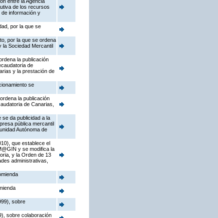
ón entre la Agencia
utiva de los recursos
 de información y
ad, por la que se
to, por la que se ordena
y la Sociedad Mercantil
ordena la publicación
ecaudatoria de
rias y la prestación de
ccionamiento se
 ordena la publicación
caudatoria de Canarias,
 se da publicidad a la
presa pública mercantil
omunidad Autónoma de
10), que establece el
 M@GIN y se modifica la
ria, y la Orden de 13
ades administrativas,
comienda
omienda
999), sobre
), sobre colaboración