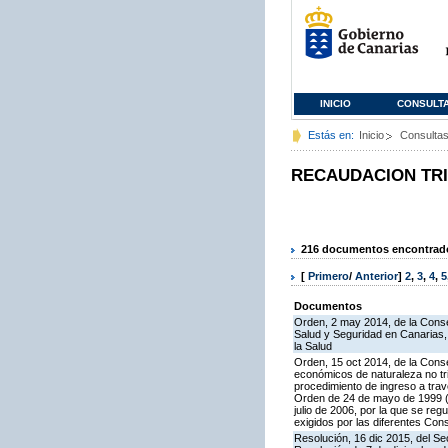
INICIO
CONSULT
Estás en:
Inicio
Consulta
RECAUDACION TR
216 documentos encontrados
[
Primero
/
Anterior
]
2
,
3
,
4
,
5
Documentos
Orden, 2 may 2014, de la Consej
Salud y Seguridad en Canarias, 
la Salud
Orden, 15 oct 2014, de la Cons
económicos de naturaleza no tri
procedimiento de ingreso a trav
Orden de 24 de mayo de 1999 (B
julio de 2006, por la que se re
exigidos por las diferentes Con
Resolución, 16 dic 2015, del Sec