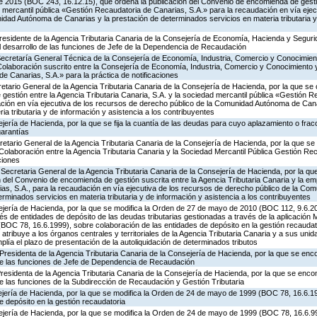
e 2015 (BOC 243, 16.12.15), que ordena la publicación del Convenio de encomienda de gesti
d mercantil pública «Gestión Recaudatoria de Canarias, S.A.» para la recaudación en vía ejec
dad Autónoma de Canarias y la prestación de determinados servicios en materia tributaria y
residente de la Agencia Tributaria Canaria de la Consejería de Economía, Hacienda y Segurid
 desarrollo de las funciones de Jefe de la Dependencia de Recaudación
 Secretaría General Técnica de la Consejería de Economía, Industria, Comercio y Conocimien
Colaboración suscrito entre la Consejería de Economía, Industria, Comercio y Conocimiento 
e Canarias, S.A.» para la práctica de notificaciones
retario General de la Agencia Tributaria Canaria de la Consejería de Hacienda, por la que se 
estión entre la Agencia Tributaria Canaria, S.A. y la sociedad mercantil pública «Gestión R
ación en vía ejecutiva de los recursos de derecho público de la Comunidad Autónoma de Cana
a tributaria y de información y asistencia a los contribuyentes
jería de Hacienda, por la que se fija la cuantía de las deudas para cuyo aplazamiento o fra
garantías
retario General de la Agencia Tributaria Canaria de la Consejería de Hacienda, por la que se
Colaboración entre la Agencia Tributaria Canaria y la Sociedad Mercantil Pública Gestión Re
ciones
Secretaria General de la Agencia Tributaria Canaria de la Consejería de Hacienda, por la que
del Convenio de encomienda de gestión suscrita entre la Agencia Tributaria Canaria y la em
as, S.A., para la recaudación en vía ejecutiva de los recursos de derecho público de la C
erminados servicios en materia tributaria y de información y asistencia a los contribuyentes
ejería de Hacienda, por la que se modifica la Orden de 27 de mayo de 2010 (BOC 112, 9.6.20
és de entidades de depósito de las deudas tributarias gestionadas a través de la aplicación
OC 78, 16.6.1999), sobre colaboración de las entidades de depósito en la gestión recaudato
atribuye a los órganos centrales y territoriales de la Agencia Tributaria Canaria y a sus unid
lía el plazo de presentación de la autoliquidación de determinados tributos
Presidenta de la Agencia Tributaria Canaria de la Consejería de Hacienda, por la que se en
 de las funciones de Jefe de Dependencia de Recaudación
Presidenta de la Agencia Tributaria Canaria de la Consejería de Hacienda, por la que se enc
de las funciones de la Subdirección de Recaudación y Gestión Tributaria
ejería de Hacienda, por la que se modifica la Orden de 24 de mayo de 1999 (BOC 78, 16.6.1
e depósito en la gestión recaudatoria
jería de Hacienda, por la que se modifica la Orden de 24 de mayo de 1999 (BOC 78, 16.6.99